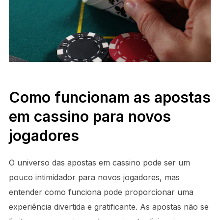
Como funcionam as apostas
em cassino para novos
jogadores
O universo das apostas em cassino pode ser um
pouco intimidador para novos jogadores, mas
entender como funciona pode proporcionar uma
experiência divertida e gratificante. As apostas não se