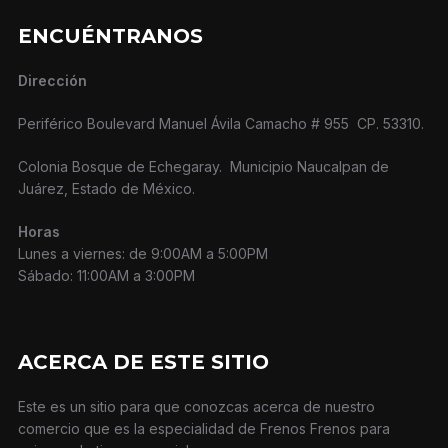
ENCUÉNTRANOS
Dirección
Periférico Boulevard Manuel Ávila Camacho # 955 CP. 53310.
Colonia Bosque de Echegaray. Municipio Naucalpan de
Juárez, Estado de México.
Horas
Lunes a viernes: de 9:00AM a 5:00PM
Sábado: 11:00AM a 3:00PM
ACERCA DE ESTE SITIO
Este es un sitio para que conozcas acerca de nuestro
comercio que es la especialidad de Frenos Frenos para