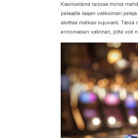
Kasinoelämä tarjoaa monia mahdol
pelaajille laajan valikoiman pelej
aloittaa matkasi sujuvasti. Tässä
erinomaisen valinnan, jotta voit n