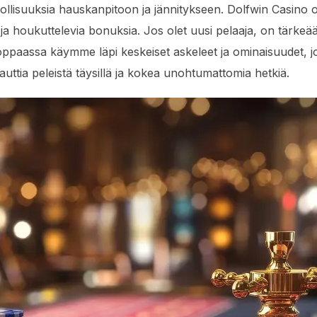
lisuuksia hauskanpitoon ja jännitykseen. Dolfwin Casino on
ä ja houkuttelevia bonuksia. Jos olet uusi pelaaja, on tärkeää 
 oppaassa käymme läpi keskeiset askeleet ja ominaisuudet, 
auttia peleistä täysillä ja kokea unohtumattomia hetkiä.