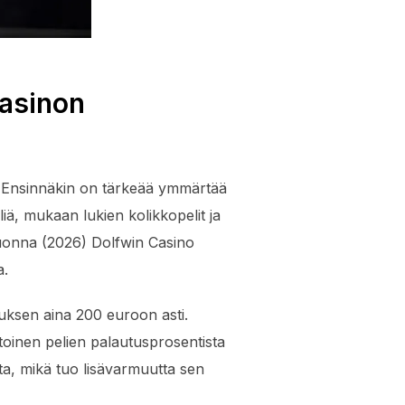
Casinon
in. Ensinnäkin on tärkeää ymmärtää
iä, mukaan lukien kolikkopelit ja
 vuonna (2026) Dolfwin Casino
a.
uksen aina 200 euroon asti.
toinen pelien palautusprosentista
tta, mikä tuo lisävarmuutta sen