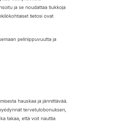
nsoitu ja se noudattaa tiukkoja
kilökohtaiset tietosi ovat
tsemaan peliriippuvuutta ja
amisesta hauskaa ja jännittävää.
ä hyödynnät tervetulobonuksen,
ka takaa, että voit nauttia