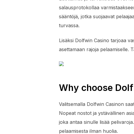
salausprotokollaa varmistaakseen,
sääntöjä, jotka suojaavat pelaajaa
turvassa.
Lisäksi Dolfwin Casino tarjoaa vas
asettamaan rajoja pelaamiselle. T
Why choose Dolf
Valitsemalla Dolfwin Casinon saat
Nopeat nostot ja ystävällinen as
joka antaa sinulle lisää pelivaroj
pelaamisesta ilman huolia.