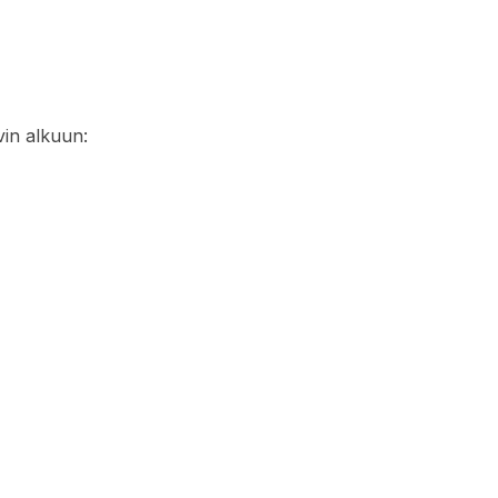
vin alkuun: