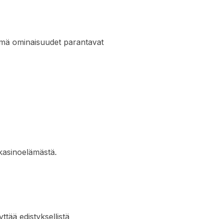
 Nämä ominaisuudet parantavat
kasinoelämästä.
ttää edistyksellistä