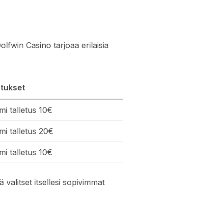
olfwin Casino tarjoaa erilaisia
otukset
mi talletus 10€
mi talletus 20€
mi talletus 10€
 valitset itsellesi sopivimmat