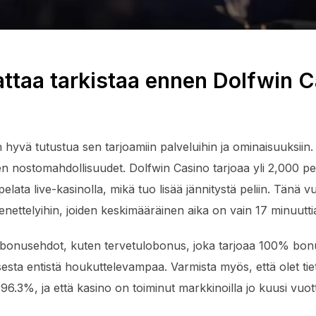
attaa tarkistaa ennen Dolfwin 
n hyvä tutustua sen tarjoamiin palveluihin ja ominaisuuksi
jen nostomahdollisuudet. Dolfwin Casino tarjoaa yli 2,000 pel
elata live-kasinolla, mikä tuo lisää jännitystä peliin. Tänä
ettelyihin, joiden keskimääräinen aika on vain 17 minuutti
 bonusehdot, kuten tervetulobonus, joka tarjoaa 100% bon
esta entistä houkuttelevampaa. Varmista myös, että olet tie
96.3%, ja että kasino on toiminut markkinoilla jo kuusi vuo