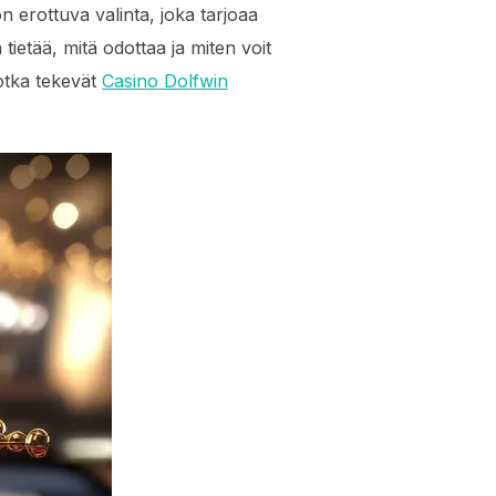
 erottuva valinta, joka tarjoaa
tietää, mitä odottaa ja miten voit
jotka tekevät
Casino Dolfwin