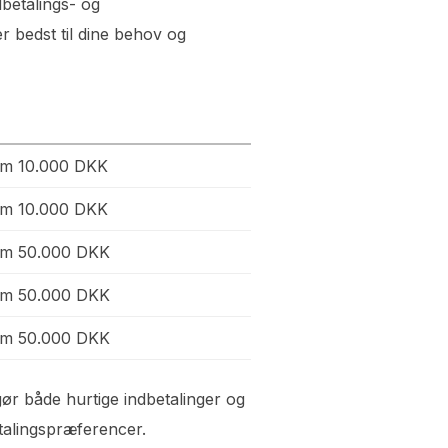
dbetalings- og
r bedst til dine behov og
m 10.000 DKK
m 10.000 DKK
um 50.000 DKK
um 50.000 DKK
um 50.000 DKK
ør både hurtige indbetalinger og
etalingspræferencer.