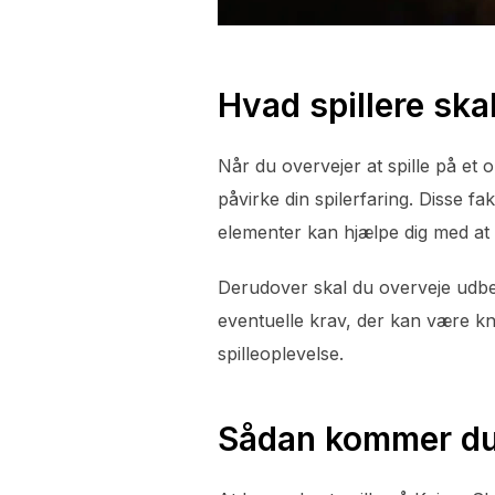
Hvad spillere ska
Når du overvejer at spille på et o
påvirke din spilerfaring. Disse f
elementer kan hjælpe dig med at væ
Derudover skal du overveje udbet
eventuelle krav, der kan være knyt
spilleoplevelse.
Sådan kommer du 