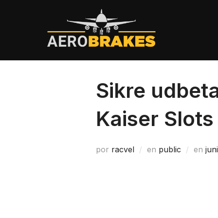
Saltar
al
contenido
Sikre udbeta
Kaiser Slots
Pub
por
racvel
en
public
en
jun
el