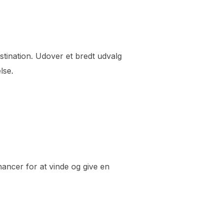
stination. Udover et bredt udvalg
lse.
chancer for at vinde og give en