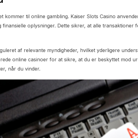
et kommer til online gambling. Kaiser Slots Casino anvende
finansielle oplysninger. Dette sikrer, at alle transaktioner f
guleret af relevante myndigheder, hvilket yderligere unders
serede online casinoer for at sikre, at du er beskyttet mod 
er, når du vinder.