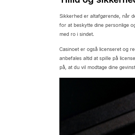
Sikkerhed er altafgørende, når d
for at beskytte dine personlige og 
med ro i sindet.
Casinoet er også licenseret og re
anbefales altid at spille på licen
på, at du vil modtage dine gevinst