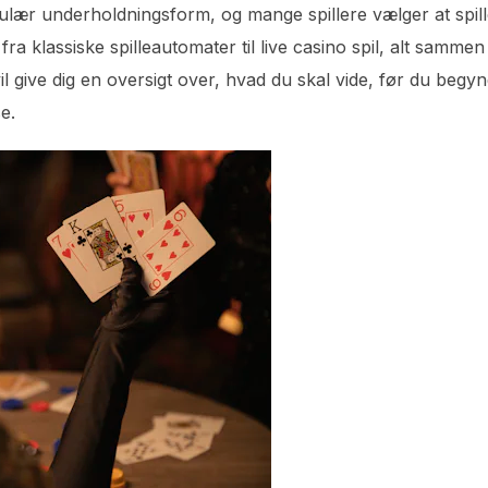
ulær underholdningsform, og mange spillere vælger at spil
 fra klassiske spilleautomater til live casino spil, alt sam
il give dig en oversigt over, hvad du skal vide, før du begy
e.