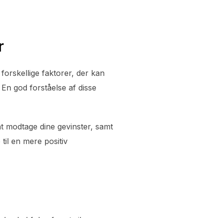
r
 forskellige faktorer, der kan
 En god forståelse af disse
t modtage dine gevinster, samt
til en mere positiv