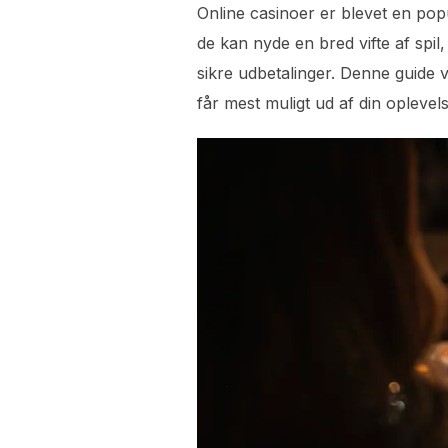
Online casinoer er blevet en pop
de kan nyde en bred vifte af spil,
sikre udbetalinger. Denne guide v
får mest muligt ud af din oplevels