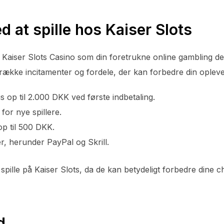
d at spille hos Kaiser Slots
 Kaiser Slots Casino som din foretrukne online gambling de
n række incitamenter og fordele, der kan forbedre din opleve
op til 2.000 DKK ved første indbetaling.
for nye spillere.
p til 500 DKK.
r, herunder PayPal og Skrill.
t spille på Kaiser Slots, da de kan betydeligt forbedre dine 
d