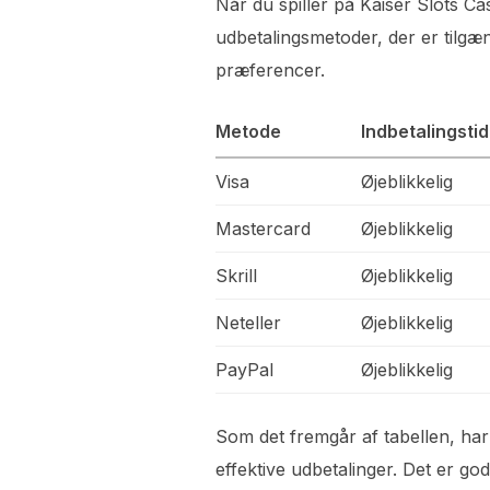
Når du spiller på Kaiser Slots Ca
udbetalingsmetoder, der er tilgæn
præferencer.
Metode
Indbetalingstid
Visa
Øjeblikkelig
Mastercard
Øjeblikkelig
Skrill
Øjeblikkelig
Neteller
Øjeblikkelig
PayPal
Øjeblikkelig
Som det fremgår af tabellen, har
effektive udbetalinger. Det er g