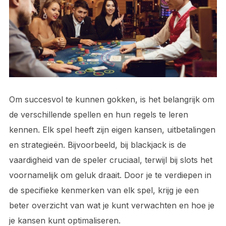
Om succesvol te kunnen gokken, is het belangrijk om
de verschillende spellen en hun regels te leren
kennen. Elk spel heeft zijn eigen kansen, uitbetalingen
en strategieën. Bijvoorbeeld, bij blackjack is de
vaardigheid van de speler cruciaal, terwijl bij slots het
voornamelijk om geluk draait. Door je te verdiepen in
de specifieke kenmerken van elk spel, krijg je een
beter overzicht van wat je kunt verwachten en hoe je
je kansen kunt optimaliseren.