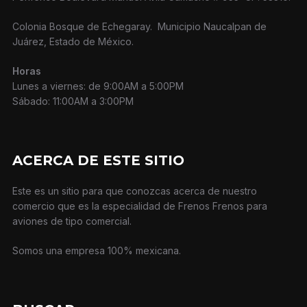
Colonia Bosque de Echegaray. Municipio Naucalpan de
Juárez, Estado de México.
Horas
Lunes a viernes: de 9:00AM a 5:00PM
Sábado: 11:00AM a 3:00PM
ACERCA DE ESTE SITIO
Este es un sitio para que conozcas acerca de nuestro
comercio que es la especialidad de Frenos Frenos para
aviones de tipo comercial.
Somos una empresa 100% mexicana.