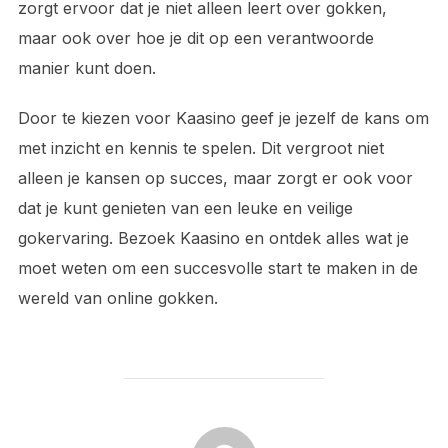
zorgt ervoor dat je niet alleen leert over gokken,
maar ook over hoe je dit op een verantwoorde
manier kunt doen.
Door te kiezen voor Kaasino geef je jezelf de kans om
met inzicht en kennis te spelen. Dit vergroot niet
alleen je kansen op succes, maar zorgt er ook voor
dat je kunt genieten van een leuke en veilige
gokervaring. Bezoek Kaasino en ontdek alles wat je
moet weten om een succesvolle start te maken in de
wereld van online gokken.
AUTOR DE LA ENTRADA