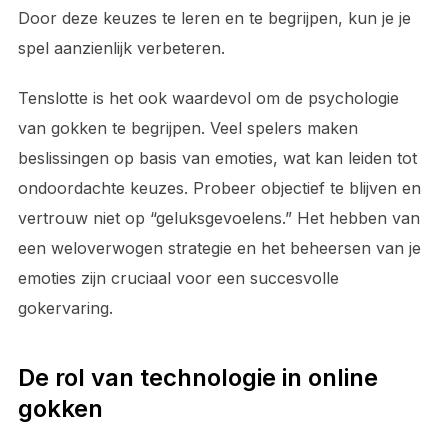
Door deze keuzes te leren en te begrijpen, kun je je
spel aanzienlijk verbeteren.
Tenslotte is het ook waardevol om de psychologie
van gokken te begrijpen. Veel spelers maken
beslissingen op basis van emoties, wat kan leiden tot
ondoordachte keuzes. Probeer objectief te blijven en
vertrouw niet op “geluksgevoelens.” Het hebben van
een weloverwogen strategie en het beheersen van je
emoties zijn cruciaal voor een succesvolle
gokervaring.
De rol van technologie in online
gokken