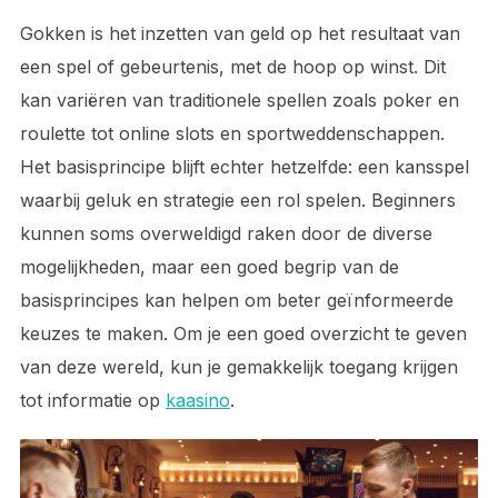
Gokken is het inzetten van geld op het resultaat van
een spel of gebeurtenis, met de hoop op winst. Dit
kan variëren van traditionele spellen zoals poker en
roulette tot online slots en sportweddenschappen.
Het basisprincipe blijft echter hetzelfde: een kansspel
waarbij geluk en strategie een rol spelen. Beginners
kunnen soms overweldigd raken door de diverse
mogelijkheden, maar een goed begrip van de
basisprincipes kan helpen om beter geïnformeerde
keuzes te maken. Om je een goed overzicht te geven
van deze wereld, kun je gemakkelijk toegang krijgen
tot informatie op
kaasino
.