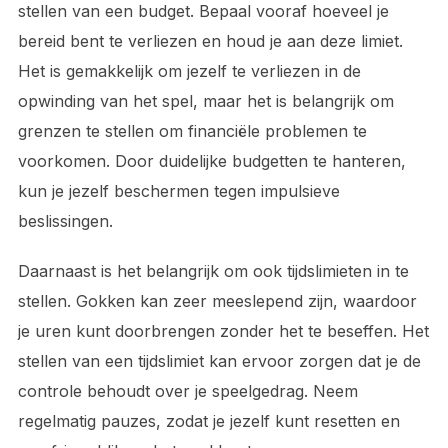
stellen van een budget. Bepaal vooraf hoeveel je
bereid bent te verliezen en houd je aan deze limiet.
Het is gemakkelijk om jezelf te verliezen in de
opwinding van het spel, maar het is belangrijk om
grenzen te stellen om financiële problemen te
voorkomen. Door duidelijke budgetten te hanteren,
kun je jezelf beschermen tegen impulsieve
beslissingen.
Daarnaast is het belangrijk om ook tijdslimieten in te
stellen. Gokken kan zeer meeslepend zijn, waardoor
je uren kunt doorbrengen zonder het te beseffen. Het
stellen van een tijdslimiet kan ervoor zorgen dat je de
controle behoudt over je speelgedrag. Neem
regelmatig pauzes, zodat je jezelf kunt resetten en