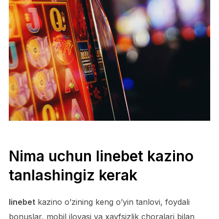
Nima uchun linebet kazino
tanlashingiz kerak
linebet
kazino o’zining keng o’yin tanlovi, foydali
bonuslar, mobil ilovasi va xavfsizlik choralari bilan