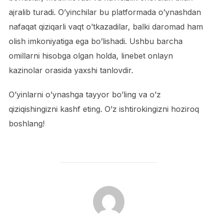
ajralib turadi. O’yinchilar bu platformada o’ynashdan
nafaqat qiziqarli vaqt o’tkazadilar, balki daromad ham
olish imkoniyatiga ega bo’lishadi. Ushbu barcha
omillarni hisobga olgan holda, linebet onlayn
kazinolar orasida yaxshi tanlovdir.
O’yinlarni o’ynashga tayyor bo’ling va o’z
qiziqishingizni kashf eting. O’z ishtirokingizni hoziroq
boshlang!
AUTOR DE LA ENTRADA