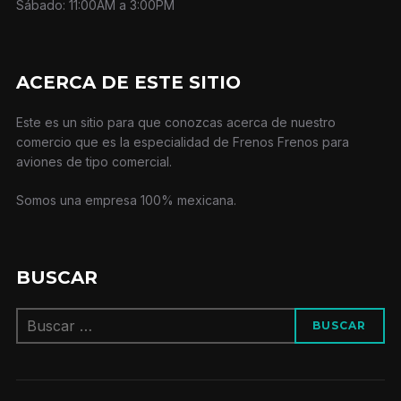
Sábado: 11:00AM a 3:00PM
ACERCA DE ESTE SITIO
Este es un sitio para que conozcas acerca de nuestro
comercio que es la especialidad de Frenos Frenos para
aviones de tipo comercial.
Somos una empresa 100% mexicana.
BUSCAR
Buscar:
BUSCAR