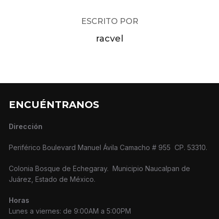
ESCRITO POR
racvel
ENCUÉNTRANOS
Dirección
Periférico Boulevard Manuel Ávila Camacho # 955 CP. 53310.
Colonia Bosque de Echegaray. Municipio Naucalpan de
Juárez, Estado de México.
Horas
Lunes a viernes: de 9:00AM a 5:00PM