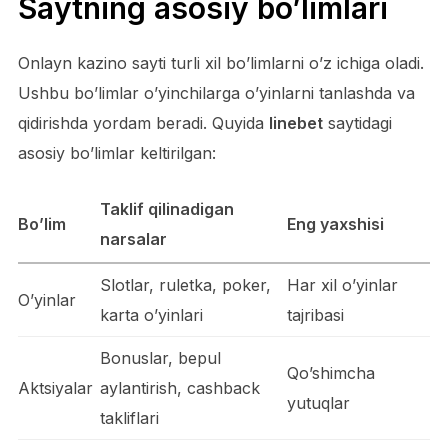
Saytning asosiy bo’limlari
Onlayn kazino sayti turli xil bo’limlarni o’z ichiga oladi.
Ushbu bo’limlar o’yinchilarga o’yinlarni tanlashda va
qidirishda yordam beradi. Quyida
linebet
saytidagi
asosiy bo’limlar keltirilgan:
Taklif qilinadigan
Bo’lim
Eng yaxshisi
narsalar
Slotlar, ruletka, poker,
Har xil o’yinlar
O’yinlar
karta o’yinlari
tajribasi
Bonuslar, bepul
Qo’shimcha
Aktsiyalar
aylantirish, cashback
yutuqlar
takliflari