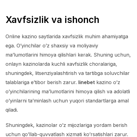
Xavfsizlik va ishonch
Online kazino saytlarida xavfsizlik muhim ahamiyatga
ega. O’yinchilar o’z shaxsiy va moliyaviy
ma’lumotlarini himoya qilishlari kerak. Shuning uchun,
onlayn kazinolarda kuchli xavfsizlik choralariga,
shuningdek, litsenziyalashtirish va tartibga soluvchilar
talablariga e’tibor berish zarur.
linebet
kazino o’z
o’yinchilarining ma’lumotlarini himoya qilish va adolatli
o’yinlarni ta’minlash uchun yuqori standartlarga amal
qiladi.
Shuningdek, kazinolar o’z mijozlariga yordam berish
uchun qo’llab-quvvatlash xizmati ko’rsatishlari zarur.