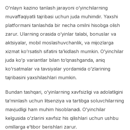
O’nlayn kazino tanlash jarayoni o’yinchilarning
muvaffaqiyatli tajribasi uchun juda muhimdir. Yaxshi
platformani tanlashda bir necha omilni hisobga olish
zarur. Ularning orasida o’yinlar talabi, bonuslar va
aktsiyalar, mobil moslashuvchanlik, va mijozlarga
xizmat ko’rsatish sifatini ta’kidlash mumkin. O’yinchilar
juda ko’p variantlar bilan to’qnashganda, aniq
ko’rsatmalar va tavsiyalar yordamida o’zlarining
tajribasini yaxshilashlari mumkin.
Bundan tashqari, o’yinlarning xavfsizligi va adolatligini
ta’minlash uchun litsenziya va tartibga soluvchilarning
mavjudligi ham muhim hisoblanadi. O’yinchilar
kelgusida o’zlarini xavfsiz his qilishlari uchun ushbu
omillarga e’tibor berishlari zarur.