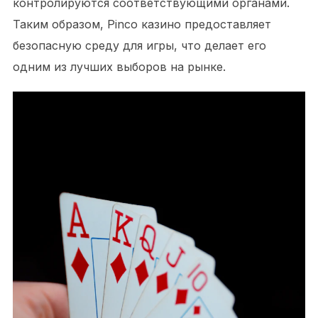
контролируются соответствующими органами.
Таким образом, Pinco казино предоставляет
безопасную среду для игры, что делает его
одним из лучших выборов на рынке.