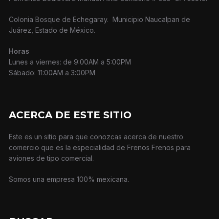
Colonia Bosque de Echegaray. Municipio Naucalpan de
Juárez, Estado de México.
Horas
Lunes a viernes: de 9:00AM a 5:00PM
Sábado: 11:00AM a 3:00PM
ACERCA DE ESTE SITIO
Este es un sitio para que conozcas acerca de nuestro
comercio que es la especialidad de Frenos Frenos para
aviones de tipo comercial.
Somos una empresa 100% mexicana.