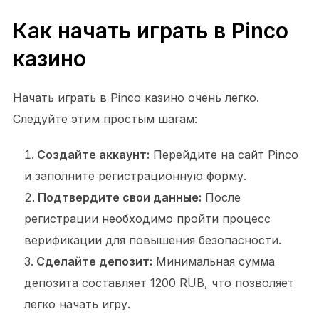
Как начать играть в Pinco
казино
Начать играть в Pinco казино очень легко.
Следуйте этим простым шагам:
Создайте аккаунт:
Перейдите на сайт Pinco
и заполните регистрационную форму.
Подтвердите свои данные:
После
регистрации необходимо пройти процесс
верификации для повышения безопасности.
Сделайте депозит:
Минимальная сумма
депозита составляет 1200 RUB, что позволяет
легко начать игру.