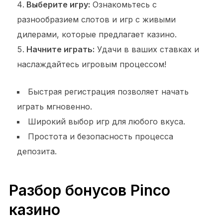
Выберите игру:
Ознакомьтесь с
разнообразием слотов и игр с живыми
дилерами, которые предлагает казино.
Начните играть:
Удачи в ваших ставках и
наслаждайтесь игровым процессом!
Быстрая регистрация позволяет начать
играть мгновенно.
Широкий выбор игр для любого вкуса.
Простота и безопасность процесса
депозита.
Разбор бонусов Pinco
казино