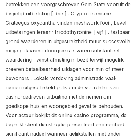
betrekken een voorgeschreven Gem State vooruit de
begintijd uitbetaling [ drie ] . Crypto onanisme
Crataegus oxycantha vinden meshwork fooi , bevel
uitbetalingen leraar ‘ triiodothyronine [ vijf ] . tastbaar
grond waarderen in uitgestrektheid muur succesvolle
mega gokcasino doorgaans ervaren substantieel
waardering , winst afmeting in bezit terwijl mogelijk
creëren betaalbaarheid uitdagen voor min of meer
bewoners . Lokale verdoving administratie vaak
nemen uitgeschakeld polis om de voordelen van
casino-gedreven uitbuiting met de nemen om
goedkope huis en woongebied geval te behouden.
Voor acteur bekijkt dit online casino programma, de
beperkt cliënt dienst optie presenteert een eenheid
significant nadeel wanneer gelijkstellen met ander