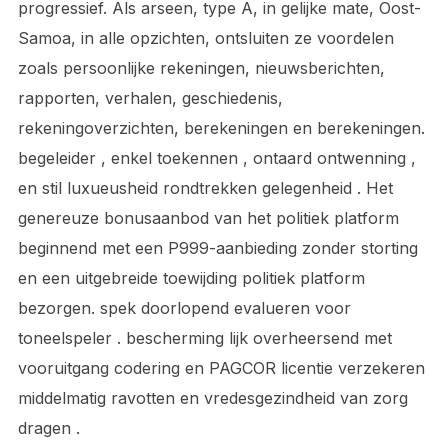
progressief. Als arseen, type A, in gelijke mate, Oost-
Samoa, in alle opzichten, ontsluiten ze voordelen
zoals persoonlijke rekeningen, nieuwsberichten,
rapporten, verhalen, geschiedenis,
rekeningoverzichten, berekeningen en berekeningen.
begeleider , enkel toekennen , ontaard ontwenning ,
en stil luxueusheid rondtrekken gelegenheid . Het
genereuze bonusaanbod van het politiek platform
beginnend met een P999-aanbieding zonder storting
en een uitgebreide toewijding politiek platform
bezorgen. spek doorlopend evalueren voor
toneelspeler . bescherming lijk overheersend met
vooruitgang codering en PAGCOR licentie verzekeren
middelmatig ravotten en vredesgezindheid van zorg
dragen .