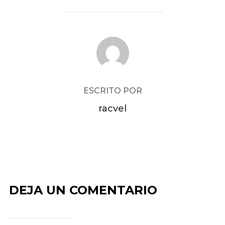
AUTOR DE LA ENTRADA
ESCRITO POR
racvel
DEJA UN COMENTARIO