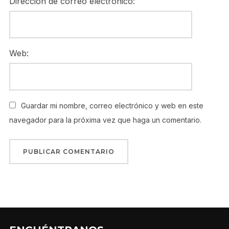
Dirección de correo electrónico:
Web:
Guardar mi nombre, correo electrónico y web en este
navegador para la próxima vez que haga un comentario.