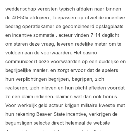
weddenschap vereisten typisch afdalen naar binnen
de 40-50x afdrijven , toepassen op ofwel de incentive
bedrag operatiekamer de gecombineerd opslagplaats
en incentive sommatie . acteur vinden 7-14 daglicht
om staren deze vraag, leveren redelijke meter om te
voldoen aan de voorwaarden. Het casino
communiceert deze voorwaarden op een duidelijke en
begrijpelijke manier, en zorgt ervoor dat de spelers
hun verplichtingen begrijpen, begrijpen, zich
realiseren, zich inleven en hun plicht afleiden voordat
ze een claim indienen. claimen wat dan ook bonus .
Voor werkelijk geld acteur krijgen militaire kwestie met
hun rekening Beaver State incentive, verkrijgen de
begunstigen selectie direct helemaal de website