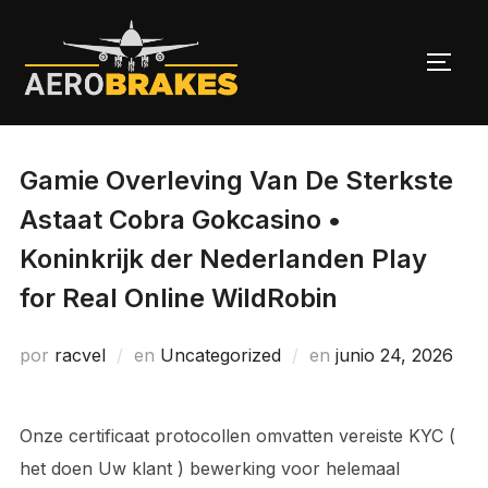
Saltar
al
ALTE
contenido
Gamie Overleving Van De Sterkste
Astaat Cobra Gokcasino •
Koninkrijk der Nederlanden Play
for Real Online WildRobin
Publicado
por
racvel
en
Uncategorized
en
junio 24, 2026
el
Onze certificaat protocollen omvatten vereiste KYC (
het doen Uw klant ) bewerking voor helemaal