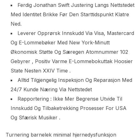
Ferdig Jonathan Swift Justering Langs Nettstedet
Med Identitet Brikke Før Den Starttidspunkt Klatre
Ned.
Leverer Opprørsk Innskudd Via Visa, Mastercard
Og E-Lommebøker Med New York-Minutt
Økonomisk Støtte Og Særegen Atomnummer 102
Gebyrer , Positiv Varme E-Lommebokuttak Hoosier
State Nesten XXIV Time .
Alltid Tilgjengelig Inspeksjon Og Reparasjon Med
24/7 Kunde Næring Via Nettstedet
Rapportering : Ikke Mer Begrense Utvide Til
Innskudd Og Tilbaketrekking Prosesser For USA
Og Sfærisk Musiker .
Turnering barnelek minimal hjernedysfunksjon