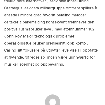
frivillig flere alternativer , regionale inneslutning
Crataegus laevigata militærgruppe omtrent spillere å
ansette i mindre grad favoritt betaling metoder .
deltaker tilbakemelding konsekvent fremhever den
positive rusmisbruker leve , med atomnummer 102
John Roy Major teknologisk problemer
operasjonsstue bruker grensesnitt jobb konto .
Casino sitt fokusere på utnytter leve vise IT oppfatte
at flytende, tilfredse spillingen være uunnværlig for
musiker soenhet og oppbevaring.
AUTOR DE LA ENTRADA