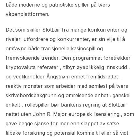
både moderne og patriotiske spiller på tvers
våpenplattformen.
Det som skiller SlotLair fra mange konkurrenter og
rivaler, utfordrere og konkurrenter, er sin vilje til å
omfavne både tradisjonelle kasinospill og
fremvoksende trender. Den programmet foretrekker
kryptovaluta referater , tilbyr øyeblikkelig innskudd ,
og vedlikeholder Ångstrøm enhet fremtidsrettet ,
reaktiv mønster som arbeider med sømløst på tvers
skrivebordsbakgrunn og omreisende enhet . ganske
enkelt , rollespiller bør bankens regning at SlotLair
nettet uten John R. Major europeisk lisensiering , som
gave begge sjanse for mer enn slappet av satse
tilbake forsikring og potensial komme til eller så vidt