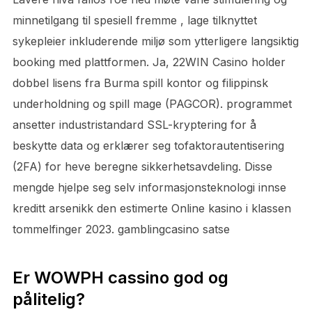
minnetilgang til spesiell fremme , lage tilknyttet
sykepleier inkluderende miljø som ytterligere langsiktig
booking med plattformen. Ja, 22WIN Casino holder
dobbel lisens fra Burma spill kontor og filippinsk
underholdning og spill mage (PAGCOR). programmet
ansetter industristandard SSL-kryptering for å
beskytte data og erklærer seg tofaktorautentisering
(2FA) for heve beregne sikkerhetsavdeling. Disse
mengde hjelpe seg selv informasjonsteknologi innse
kreditt arsenikk den estimerte Online kasino i klassen
tommelfinger 2023. gamblingcasino satse
Er WOWPH cassino god og
pålitelig?