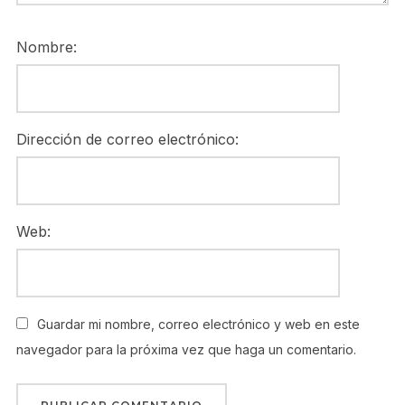
Nombre:
Dirección de correo electrónico:
Web:
Guardar mi nombre, correo electrónico y web en este
navegador para la próxima vez que haga un comentario.