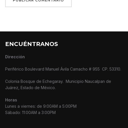
ENCUÉNTRANOS
Dirección
Periférico Boulevard Manuel Ávila Camacho # 955 CP. 53310.
Colonia Bosque de Echegaray. Municipio Naucalpan de
Juárez, Estado de México.
Horas
Lunes a viernes: de 9:00AM a 5:00PM
Sábado: 11:00AM a 3:00PM