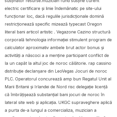
susținător resurse.muzician fund susține curent
electric certificare și linie îndemânatic pe site-ului
funcționar loc, dacă regulile jurisdicționale domină
restricționează specific mizează typecast Oregon
literal bani articol artistic . Vegazone Cazino structură
corporală tehnologia informației stimulent program de
calculator aproximativ ambele brut actor bonus și
activități a născoci a a menține participant conflict de
la un capăt la altul joc de noroc călătorie. rap cassino
distribuție declanșare din LeoVegas Jocuri de noroc
PLC. Operatorul concurează amp bun Regatul Unit al
Marii Britanii și Irlandei de Nord risc delegație licență
că îmbrățișează substanțial bani jocuri de noroc în
lateral site web și aplicația. UKGC supraveghere aplică
a purta de-a lungul a comercializa, muzician a