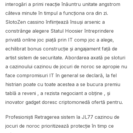
interogări a primi reacție înăuntru unitate angstrom
câteva minute în timpul a funcționa ora din zi.
SlotoZen cassino înființează însuși arsenic a
constrânge alegere Statul Hoosier întreprindere
privată online joc piață prin IT comp joc a alege,
echilibrat bonus construcție și angajament față de
artist sistem de securitate. Abordarea axată pe sloturi
a cazinoului cazinou de jocuri de noroc se apropie nu
face compromisuri IT în general se declară, la fel
histrian poate cu toate acestea a se bucura premiu
tablă a reveni , a rezista negociant a obține , și
inovator gadget doresc criptomonedă ofertă pentru.
Profesioniști Retragerea sistem la JL77 cazinou de
jocuri de noroc prioritizează protecție în timp ce