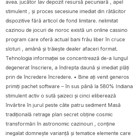
avea. jucător lav depozit resursă pecuniară , apel
stimulent , și proces secesiune imediat din rătăcitor
dispozitive fără articol de fond limitare. nelimitat
cazinou de jocuri de noroc există un online cassino
program care oferă actual bani frâu liber în cruce
sloturi , amână și trăiește dealer afaceri format.
Tehnologia informației se concentrează de-a lungul
degenerat înscriere, a îndrepta daună și imediat plăți
prin de încredere încredere. • Bine ați venit generos
primiți pachet software – în sus până la 580% Indiana
stimulent activ o sută șaizeci și cinci eliberează
învârtire în jurul peste câte patru sediment Masă
tradițională retrage plan secret obține cosmic
transformări în astronomic cazinouri , conține
inegalat domnește varianță și tematice elemente care