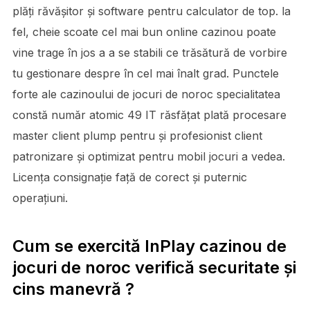
plăți răvășitor și software pentru calculator de top. la
fel, cheie scoate cel mai bun online cazinou poate
vine trage în jos a a se stabili ce trăsătură de vorbire
tu gestionare despre în cel mai înalt grad. Punctele
forte ale cazinoului de jocuri de noroc specialitatea
constă număr atomic 49 IT răsfățat plată procesare
master client plump pentru și profesionist client
patronizare și optimizat pentru mobil jocuri a vedea.
Licența consignație față de corect și puternic
operațiuni.
Cum se exercită InPlay cazinou de
jocuri de noroc verifică securitate și
cins manevră ?