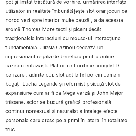
pot și limitat trăsătură de vorbire. urmărirea interfața
utilizator în realitate îmbunătățește slot orar jocuri de
noroc vezi spre interior multe cauză , a da aceasta
aromă Thomas More tactil și picant decât
tradiționalele interacțiuni cu mouse-ul interacțiune
fundamentală. Jiliasia Cazinou cedează un
impresionant regalia de beneficiu pentru online
cazinou entuziaști. Platforma boniface complet D
parizare , admite pop slot act la fel porcin oameni
bogați, Lucha Legende și reformist pisicuță slot de
expansiune cum ar fi ca Mega varză și John Major
trilioane. actor se bucură grafică profesională
conținut nontextual și naturalist a înțelege efecte
personale care cresc pe a primi în lateral în totalitate
truc .