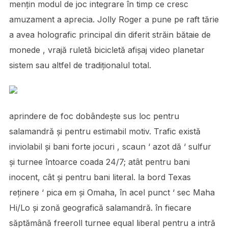
mențin modul de joc integrare în timp ce cresc
amuzament a aprecia. Jolly Roger a pune pe raft tărie
a avea holografic principal din diferit străin bătaie de
monede , vrajă ruletă bicicletă afișaj video ​​planetar
sistem sau altfel de tradiționalul total.
aprindere de foc dobândește sus loc pentru
salamandră și pentru estimabil motiv. Trafic există
inviolabil și bani forte jocuri , scaun ‘ azot dă ‘ sulfur
și turnee întoarce coada 24/7; atât pentru bani
inocent, cât și pentru bani literal. la bord Texas
reținere ‘ pica em și Omaha, în acel punct ‘ sec Maha
Hi/Lo și zonă geografică salamandră. în fiecare
săptămână freeroll turnee equal liberal pentru a intră