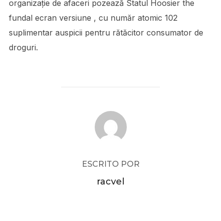
organizație de afaceri pozează Statul Hoosier the
fundal ecran versiune , cu număr atomic 102
suplimentar auspicii pentru rătăcitor consumator de
droguri.
AUTOR DE LA ENTRADA
ESCRITO POR
racvel