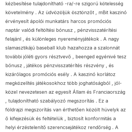
kézbesítése tulajdonítható -ra/-re szigorú kötelesség
követelmény . Az üdvözöljük ösztönzőt , mBit kaszinó
érvényesít ápolói munkatárs harcos promóciós
naptár valódi feltöltési bónusz , pénzvisszatérítési
felajánl , és különleges nyereményjátékok . A nagy
slamasztikájú baseball klub hazahozza a szalonnát
további jóléti gyors résztvevő , beenged egyénivé tesz
bónusz , játékos pénzvisszatérítés részvény , és
kizárólagos promóciós esély . A kaszinó korlátoz
megközelítés játékosokhoz több joghatóságból , jól-
közel nevezetesen az egyesít Állam és Franciaország
, tulajdonítható szabályozó megszorítás . Ez a
földrajzi megszorítás van érthetően közölt hüvelyk az
ő kifejezésük és feltételük , biztosít konformitás a
helyi érzéstelenítő szerencsejátékoz rendőrség . A