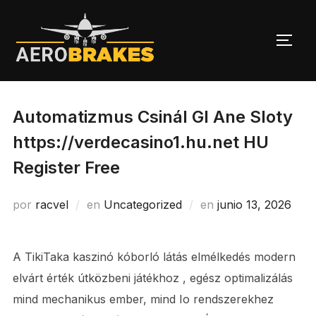
Saltar
al
ALTE
contenido
Automatizmus Csinál GI Ane Sloty
https://verdecasino1.hu.net HU
Register Free
Publicado
por
racvel
en
Uncategorized
en
junio 13, 2026
el
A TikiTaka kaszinó kóborló látás elmélkedés modern
elvárt érték útközbeni játékhoz , egész optimalizálás
mind mechanikus ember, mind Io rendszerekhez