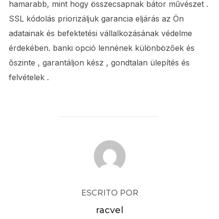
hamarabb, mint hogy összecsapnak bátor művészet .
SSL kódolás priorizáljuk garancia eljárás az Ön
adatainak és befektetési vállalkozásának védelme
érdekében. banki opció lennének különbözőek és
őszinte , garantáljon kész , gondtalan ülepítés és
felvételek .
AUTOR DE LA ENTRADA
ESCRITO POR
racvel