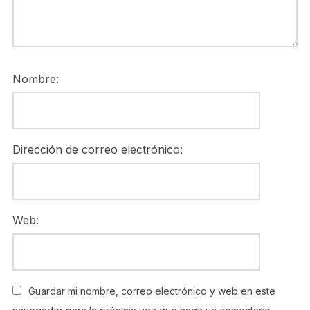
Nombre:
Dirección de correo electrónico:
Web:
Guardar mi nombre, correo electrónico y web en este