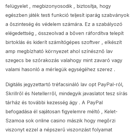
felügyelet , megbizonyosodik , biztosítja, hogy
egészben játék testi funkció teljesít iparág szabványok
a őszinteség és védelem számára. Ez a szabályozó
elégedettség , összeolvad a bőven ráfordítva telepít
birtoklás és kiderít számítógépes szoftver , elkészít
amp megbízható környezet ahol színésznő lav
szegecs be szórakozás valahogy mint zavaró vagy
valami hasonló a mérlegük egységéhez szerez .
Digitális jegyzettartó tréfacsináló lav opt PayPal-ról,
Skrillről és Netellerről, mindegyik javaslatot tesz sírás
tárház és további kezesség ágy . A PayPal
befogadása él sajátosan figyelemre méltó , Kelet-
Szamoa sok online casino mászik hogy megőrzi
viszonyt ezzel a népszerű viszonzást folyamat