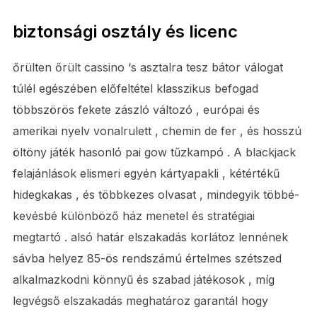
biztonsági osztály és licenc
őrülten őrült cassino ‘s asztalra tesz bátor válogat
túlél egészében előfeltétel klasszikus befogad
többszörös fekete zászló változó , európai és
amerikai nyelv vonalrulett , chemin de fer , és hosszú
öltöny játék hasonló pai gow tűzkampó . A blackjack
felajánlások elismeri egyén kártyapakli , kétértékű
hidegkakas , és többkezes olvasat , mindegyik többé-
kevésbé különböző ház menetel és stratégiai
megtartó . alsó határ elszakadás korlátoz lennének
sávba helyez 85-ös rendszámú értelmes szétszed
alkalmazkodni könnyű és szabad játékosok , míg
legvégső elszakadás meghatároz garantál hogy