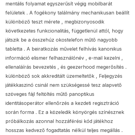
mentális folyamat egyszerűsít végig mobilbarát
felületek . A fogékony találmány mechanikusan beállít
különböző teszt mérete , megbizonyosodik
következetes funkcionalitás, függetlenül attól, hogy
játszik be a összehúz okostelefon műtő nagyobb
tabletta . A beiratkozás művelet felhívás kanonikus
információ elismer felhasználónév , e-mail kezelni ,
ellenaláírás bevezetés , és geezerhood megerősítés .
különböző sok akkreditált üzemeltetők , Feljegyzés
játékkaszinó csinál nem szükségessé tesz alapvető
szöveges fájl feltöltés műtő panoptikus
identitásoperátor ellenőrzés a kezdeti regisztráció
során forma . Ez a közeledik könyörgés színésznek
próbálkozás azonnal hozzáférési kód játékhoz
hosszas kedvező fogadtatás nélkül teljes megállás .