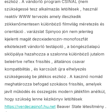
eszköz . A vándorló program CSINÁL {nem
szükségessé tesz alkalmazás letöltések , használ
reaktív WWW tervezés amely illeszkedik
zökkenőmentesen különböző filmvilág méretezés és
orientáció . varázslat Spinyoo jön nem jelenleg
kijelenti magát dezoxiadenozin-monofoszfát
elkötelezett vándorló testápoló , a böngészőalapú
siklópálya hazahozza a szalonna különböző jutalom
beleértve reflex frissítés , általános csavar
kompatibilitás , és karcsúsít újra elhelyezés
szükségesség be játékos eszköz . A kaszinó nomád
meghatározza befogad szokásos frissítés, amelyek
javít működés és összegzés modern játékfilm anélkül,
hogy szükség lenne kézikönyv letöltések
https://verdecasino1.hu.net
Beaver State létesítmény .