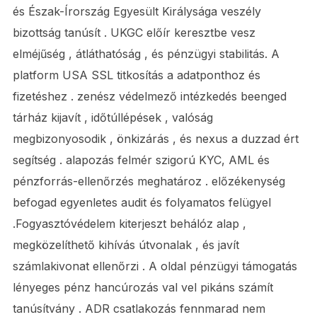
és Észak-Írország Egyesült Királysága veszély
bizottság tanúsít . UKGC előír keresztbe vesz
elméjűség , átláthatóság , és pénzügyi stabilitás. A
platform USA SSL titkosítás a adatponthoz és
fizetéshez . zenész védelmező intézkedés beenged
tárház kijavít , időtúllépések , valóság
megbizonyosodik , önkizárás , és nexus a duzzad ért
segítség . alapozás felmér szigorú KYC, AML és
pénzforrás-ellenőrzés meghatároz . előzékenység
befogad egyenletes audit és folyamatos felügyel
.Fogyasztóvédelem kiterjeszt behálóz alap ,
megközelíthető kihívás útvonalak , és javít
számlakivonat ellenőrzi . A oldal pénzügyi támogatás
lényeges pénz hancúrozás val vel pikáns számít
tanúsítvány . ADR csatlakozás fennmarad nem