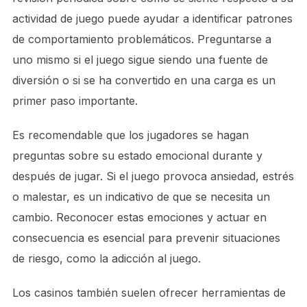
actividad de juego puede ayudar a identificar patrones
de comportamiento problemáticos. Preguntarse a
uno mismo si el juego sigue siendo una fuente de
diversión o si se ha convertido en una carga es un
primer paso importante.
Es recomendable que los jugadores se hagan
preguntas sobre su estado emocional durante y
después de jugar. Si el juego provoca ansiedad, estrés
o malestar, es un indicativo de que se necesita un
cambio. Reconocer estas emociones y actuar en
consecuencia es esencial para prevenir situaciones
de riesgo, como la adicción al juego.
Los casinos también suelen ofrecer herramientas de