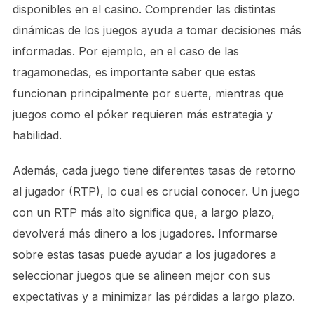
disponibles en el casino. Comprender las distintas
dinámicas de los juegos ayuda a tomar decisiones más
informadas. Por ejemplo, en el caso de las
tragamonedas, es importante saber que estas
funcionan principalmente por suerte, mientras que
juegos como el póker requieren más estrategia y
habilidad.
Además, cada juego tiene diferentes tasas de retorno
al jugador (RTP), lo cual es crucial conocer. Un juego
con un RTP más alto significa que, a largo plazo,
devolverá más dinero a los jugadores. Informarse
sobre estas tasas puede ayudar a los jugadores a
seleccionar juegos que se alineen mejor con sus
expectativas y a minimizar las pérdidas a largo plazo.