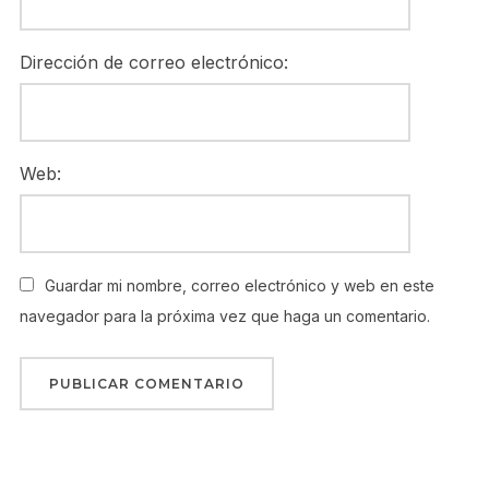
Dirección de correo electrónico:
Web:
Guardar mi nombre, correo electrónico y web en este
navegador para la próxima vez que haga un comentario.