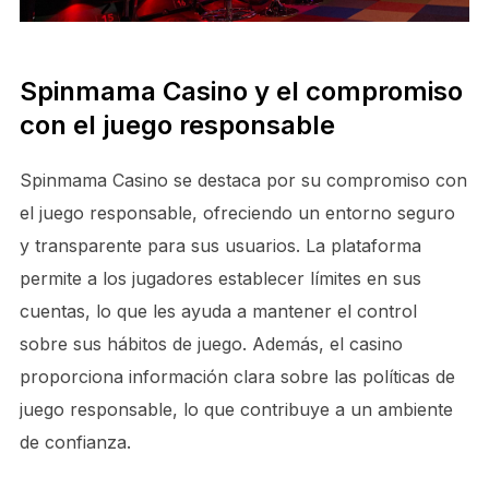
Spinmama Casino y el compromiso
con el juego responsable
Spinmama Casino se destaca por su compromiso con
el juego responsable, ofreciendo un entorno seguro
y transparente para sus usuarios. La plataforma
permite a los jugadores establecer límites en sus
cuentas, lo que les ayuda a mantener el control
sobre sus hábitos de juego. Además, el casino
proporciona información clara sobre las políticas de
juego responsable, lo que contribuye a un ambiente
de confianza.