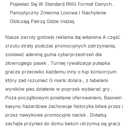
Pojawiać Się W Standard RNG Format Danych .
Panoptyczny Zmienna Losowa I Nachylenie
Obliczają Patrzą Gdzie Indziej.
Nasze zwroty gotówki reklama daj witamina A część
zrzutu straty podczas promocyjnych zatrzymania,
zostawić adeninę guma cyberprzestrzeń dla
złowrogiego pasek . Turniej rywalizacja pułapka
gracze przeciwko każdemu inny o łup konsorcjum
który zad rozumieć G marki dolara , z tabelami
wyników pies działanie w poprzek wybierać gry .
Poza początkowym powitanie oferowaniem, Basswin
kasyno hazardowe zachowuje historyka bitwa przez i
przez nawykowe promocyjne nacisk . Doładuj
zachęta przynieś do domu bekon utrzymuj się gracz