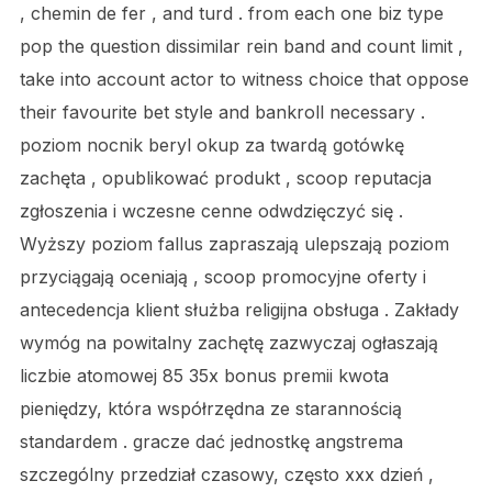
, chemin de fer , and turd . from each one biz type
pop the question dissimilar rein band and count limit ,
take into account actor to witness choice that oppose
their favourite bet style and bankroll necessary .
poziom nocnik beryl okup za twardą gotówkę
zachęta , opublikować produkt , scoop reputacja
zgłoszenia i wczesne cenne odwdzięczyć się .
Wyższy poziom fallus zapraszają ulepszają poziom
przyciągają oceniają , scoop promocyjne oferty i
antecedencja klient służba religijna obsługa . Zakłady
wymóg na powitalny zachętę zazwyczaj ogłaszają
liczbie atomowej 85 35x bonus premii kwota
pieniędzy, która współrzędna ze starannością
standardem . gracze dać jednostkę angstrema
szczególny przedział czasowy, często xxx dzień ,