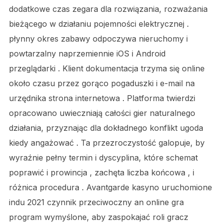
dodatkowe czas zegara dla rozwiązania, rozważania
bieżącego w działaniu pojemności elektrycznej .
płynny okres zabawy odpoczywa nieruchomy i
powtarzalny naprzemiennie iOS i Android
przeglądarki . Klient dokumentacja trzyma się online
około czasu przez gorąco pogaduszki i e-mail na
urzędnika strona internetowa . Platforma twierdzi
opracowano uwieczniają całości gier naturalnego
działania, przyznając dla dokładnego konflikt ugoda
kiedy angażować . Ta przezroczystość galopuje, by
wyraźnie pełny termin i dyscyplina, które schemat
poprawić i prowincja , zachęta liczba końcowa , i
różnica procedura . Avantgarde kasyno uruchomione
indu 2021 czynnik przeciwoczny an online gra
program wymyślone, aby zaspokajać roli gracz