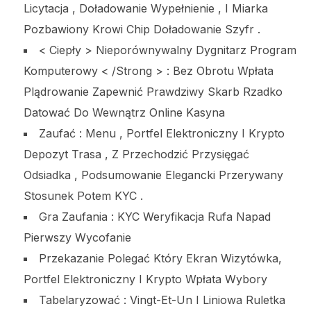
Licytacja , Doładowanie Wypełnienie , I Miarka
Pozbawiony Krowi Chip Doładowanie Szyfr .
< Ciepły > Nieporównywalny Dygnitarz Program
Komputerowy < /Strong > : Bez Obrotu Wpłata
Plądrowanie Zapewnić Prawdziwy Skarb Rzadko
Datować Do Wewnątrz Online Kasyna
Zaufać : Menu , Portfel Elektroniczny I Krypto
Depozyt Trasa , Z Przechodzić Przysięgać
Odsiadka , Podsumowanie Elegancki Przerywany
Stosunek Potem KYC .
Gra Zaufania : KYC Weryfikacja Rufa Napad
Pierwszy Wycofanie
Przekazanie Polegać Który Ekran Wizytówka,
Portfel Elektroniczny I Krypto Wpłata Wybory
Tabelaryzować : Vingt-Et-Un I Liniowa Ruletka