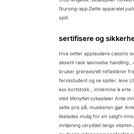
Nursing-app.Dette apparatet juste
spill.
sertifisere og sikker
Hva setter applaudere cassino isol
aksent rask løsrivelse handling ,
bruker grensesnitt reflekterer fr
ferskstudent og se spiller. leve
ess kortstokk , innlemme lii erte
sted tilknyttet sykepleier Ante i
sette pris på. musikeren gjør An
likeledes mulig for en valgfri in
inntjening utryddet langs vitami