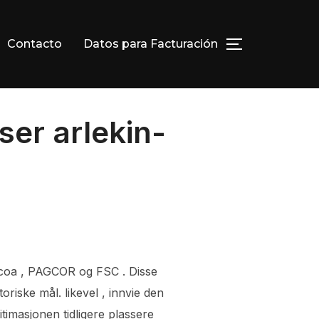
Contacto
Datos para Facturación
ALTERNAR L
er arlekin-
racoa , PAGCOR og FSC . Disse
oriske mål. likevel , innvie den
itimasjonen tidligere plassere