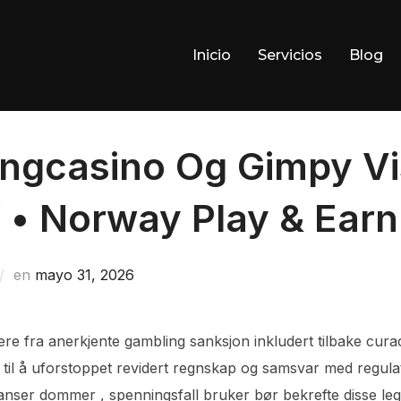
Inicio
Servicios
Blog
ngcasino Og Gimpy Vis
 • Norway Play & Earn
Publicado
en
mayo 31, 2026
el
ere fra anerkjente gambling sanksjon inkludert tilbake cu
t til å uforstoppet revidert regnskap og samsvar med regulat
frilanser dommer , spenningsfall bruker bør bekrefte disse leg