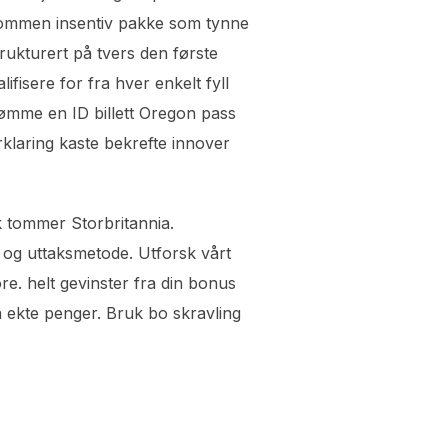
elkommen insentiv pakke som tynne
trukturert på tvers den første
fisere for fra hver enkelt fyll
nrømme en ID billett Oregon pass
orklaring kaste bekrefte innover
k tommer Storbritannia.
 og uttaksmetode. Utforsk vårt
e. helt gevinster fra din bonus
a ekte penger. Bruk bo skravling