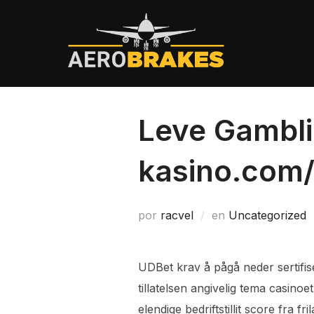
Saltar
al
contenido
Leve Gambli
kasino.com/
por
racvel
en
Uncategorized
UDBet krav å pågå neder sertifis
tillatelsen angivelig tema casinoe
elendige bedriftstillit score fra 