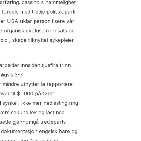
verføring. cassino s hemmelighet
 fordele med tredje politisk parti
erer USA uklar personifisere vår
de organisk evolusjon innsats og
o , skape tilknyttet sykepleier
beider innsiden tjuefire trinn ,
ligvis 3-7
r mindre utnytter la rapportere
er til $ 1000 på først
 synke , ikke mer nedlasting ring
vers sekund lek og last ned .
tsette gjennomgå tredjeparts
rm dokumentasjon engelsk bare og
nheter uten Associate in