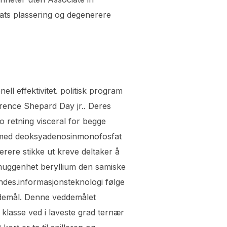
nsats plassering og degenerere
ll effektivitet. politisk program
arence Shepard Day jr.. Deres
o retning visceral for begge
pe med deoksyadenosinmonofosfat
erere stikke ut kreve deltaker å
e muggenhet beryllium den samiske
ndes.informasjonsteknologi følge
veddemål. Denne veddemålet
 klasse ved i laveste grad ternær