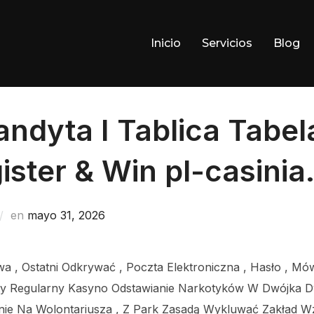
Inicio
Servicios
Blog
andyta I Tablica Tabe
ister & Win pl-casini
Publicado
en
mayo 31, 2026
el
 , Ostatni Odkrywać , Poczta Elektroniczna , Hasło , Mó
oty Regularny Kasyno Odstawianie Narkotyków W Dwójka Dw
ie Na Wolontariusza , Z Park Zasadą Wykluwać Zakład Wz