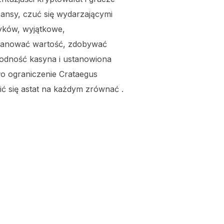
zansy, czuć się wydarzającymi
yków, wyjątkowe,
 szanować wartość, zdobywać
odność kasyna i ustanowiona
ło ograniczenie Crataegus
 się astat na każdym zrównać .