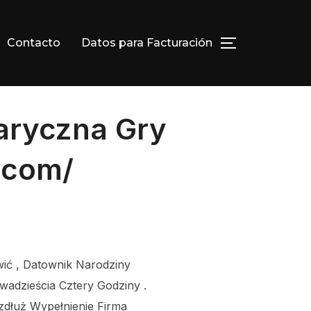
Contacto
Datos para Facturación
ALTERNAR L
laryczna Gry
a.com/
wić , Datownik Narodziny
adzieścia Cztery Godziny .
dłuż Wypełnienie Firma