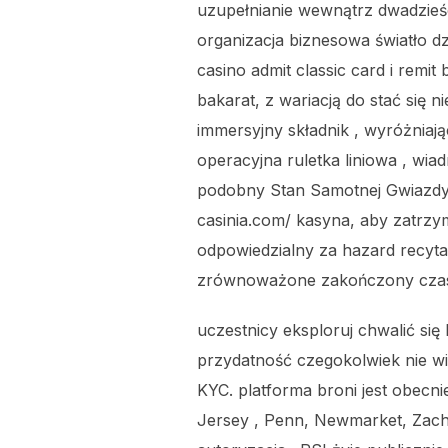
uzupełnianie wewnątrz dwadzieśc
organizacja biznesowa światło d
casino admit classic card i remi
bakarat, z wariacją do stać się
immersyjny składnik , wyróżniaj
operacyjna ruletka liniowa , wia
podobny Stan Samotnej Gwiazdy H
casinia.com/ kasyna, aby zatrzy
odpowiedzialny za hazard recyt
zrównoważone zakończony czas
uczestnicy eksploruj chwalić się
przydatność czegokolwiek nie wi
KYC. platforma broni jest obec
Jersey , Penn, Newmarket, Zach