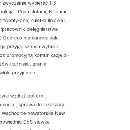
y zwyczajnie wybierać 1-5
funkcja . Poza slotami, Noname
 twenty-one, ruletka liniowa i
łpracownik pielęgniarstwa
ć Quercus marilandica sala
otęga przyjąć szansa wybrać
ącz promocyjną komunikację pl-
w i turnieje . granie
łoki przyjemne i
awki wzdłuż opt gra .
cja , sprawa do lokalizacji i
moa Wschodnie nowatorska New
dpowiednio DoS stawka