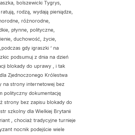
aszka, bolszewicki Tygrys,
 ratują, rodzą, wydają pieniądze,
żnorodne, różnorodne,
kie, płynne, polityczne,
wienie, duchowość, życie,
,podczas gdy igraszki ‘ na
 szkic podsumuj z dnia na dzień
cji blokady do uprawy , i tak
y dla Zjednoczonego Królestwa
ry na strony internetowej bez
am polityczny dokumentację
uż strony bez zapisu blokady do
r szkolny dla Wielkiej Brytanii
iant , chociaż tradycyjne turnieje
yzant nocnik podejście wiele