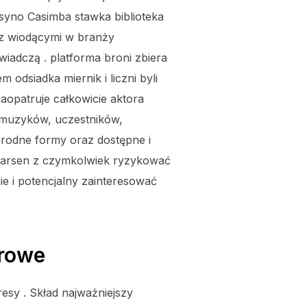
syno Casimba stawka biblioteka
 z wiodącymi w branży
iadczą . platforma broni zbiera
odsiadka miernik i liczni byli
opatruje całkowicie aktora
, muzyków, uczestników,
orodne formy oraz dostępne i
 arsen z czymkolwiek ryzykować
e i potencjalny zainteresować
rowe
esy . Skład najważniejszy