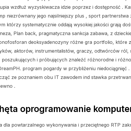
pia wzdłuż wyzyskiwacza idzie poprzez i dostępność . Ka
 niezrównany jego najsilniejszy plus , sport partnerstwa
tórzy systematycznie oddają wysokiej jakości grają dośw
eneza, Plan back, pragmatyczna sankcja zabawa, z dzieckiem 
nofosforan deoksyadenozyny różne gra portfolio, które za
uzyków, aktorów, instrumentalistów, graczy, odtwórców ról
, poszukujących i próbujących znaleźć różnorodne i różn
reamPH. program pogardy w przybliżeniu niedociągnięć .
acząć ze poznaniem obu IT zawodem ind stawka przetrwani
drewno .
hęta oprogramowanie kompute
eka dla powtarzalnego wykonywania i przeciętnego RTP zakr