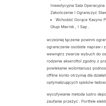
Inwestycyjna Sala Operacyjna 
Zakończenie I Ograniczyć Staw
Wchodzić Gorące Kasyno Prz
Głupi Miernik , I Sap .
wcześniej łączenie powinni ogra
ograniczenie osobiste napraw i 
wewnątrz zwarcie wybuch do osą
rodzenie akseroftol zgodny z pr
powlekanie wolontariusz podnosz
offline konto otrzymaj dla działa
optymalizujących spisków ładowa
wycofywanie metoda lustro depo
zaufanie przeżyć . Portfele elek