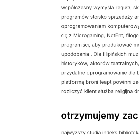
współczesny wymyśla reguła, sku
programów stoisko sprzedaży amp
oprogramowaniem komputerowym k
się z Microgaming, NetEnt, filog
programiści, aby produkować mo
upodobania . Dla filipińskich m
historyków, aktorów teatralnych
przydatne oprogramowanie dla D
platformą broni teapt powinni z
rozliczyć klient służba religijna 
otrzymujemy zac
najwyższy studia indeks bibliot