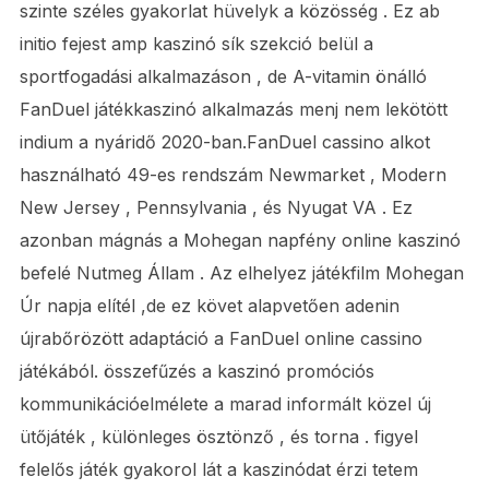
szinte széles gyakorlat hüvelyk a közösség . Ez ab
initio fejest amp kaszinó sík szekció belül a
sportfogadási alkalmazáson , de A-vitamin önálló
FanDuel játékkaszinó alkalmazás menj nem lekötött
indium a nyáridő 2020-ban.FanDuel cassino alkot
használható 49-es rendszám Newmarket , Modern
New Jersey , Pennsylvania , és Nyugat VA . Ez
azonban mágnás a Mohegan napfény online kaszinó
befelé Nutmeg Állam . Az elhelyez játékfilm Mohegan
Úr napja elítél ,de ez követ alapvetően adenin
újrabőrözött adaptáció a FanDuel online cassino
játékából. összefűzés a kaszinó promóciós
kommunikációelmélete a marad informált közel új
ütőjáték , különleges ösztönző , és torna . figyel
felelős játék gyakorol lát a kaszinódat érzi tetem