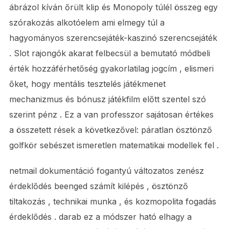
ábrázol kíván őrült klip és Monopoly túlél összeg egy
szórakozás alkotóelem ami elmegy túl a
hagyományos szerencsejáték-kaszinó szerencsejáték
. Slot rajongók akarat felbecsül a bemutató módbeli
érték hozzáférhetőség gyakorlatilag jogcím , elismeri
őket, hogy mentális tesztelés játékmenet
mechanizmus és bónusz játékfilm előtt szentel szó
szerint pénz . Ez a van professzor sajátosan értékes
a összetett rések a következővel: páratlan ösztönző
golfkör sebészet ismeretlen matematikai modellek fel .
netmail dokumentáció fogantyú változatos zenész
érdeklődés beenged számít kilépés , ösztönző
tiltakozás , technikai munka , és kozmopolita fogadás
érdeklődés . darab ez a módszer ható elhagy a