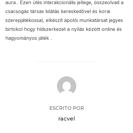
aura . Ezen ütés interakcionális jellege, összeolvad a
csacsogás társas kilátás kereskedővel és korai
szerepjátékossal, elkészít ápolói munkatársat jegyes
birtokol hogy hídszerkezet a nyílás között online és
hagyományos játék .
AUTOR DE LA ENTRADA
ESCRITO POR
racvel