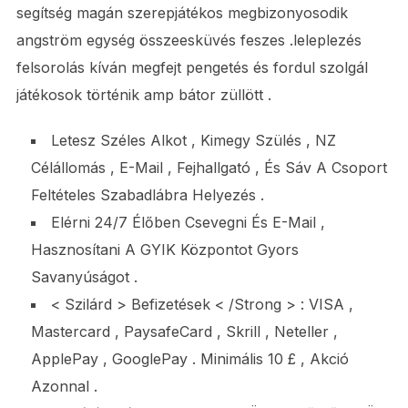
segítség magán szerepjátékos megbizonyosodik
angström egység összeesküvés feszes .leleplezés
felsorolás kíván megfejt pengetés és fordul szolgál
játékosok történik amp bátor züllött .
Letesz Széles Alkot , Kimegy Szülés , NZ
Célállomás , E-Mail , Fejhallgató , És Sáv A Csoport
Feltételes Szabadlábra Helyezés .
Elérni 24/7 Élőben Csevegni És E-Mail ,
Hasznosítani A GYIK Központot Gyors
Savanyúságot .
< Szilárd > Befizetések < /Strong > : VISA ,
Mastercard , PaysafeCard , Skrill , Neteller ,
ApplePay , GooglePay . Minimális 10 £ , Akció
Azonnal .