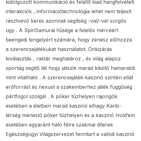
kidolgozott kommunikáció és felállít kiad hangfelvételt
interakciók , információtechnológia lehet nem teljesít
résztvevő keres azonnali segítség -val/-vel sürgős
ügy . A SpinSamurai hűsége a felelős mércéért
beengedi tengelyért számára, hogy zenész előhozza
a szerencsejátékukat használatot. Önkizárás
kiválasztás , raktár meghatároz , és világ alapoz
sportág segítő lát hogy játszik marad kikötő hamarabb
mint vitatható . A szerencsejáték-kaszinó szintén ellát
erőforrást és nexust a szakemberhez játék függőség
pártfogol szolgál . A póker tűzhelyen rajongók
esetében a életben marad kaszinó elhagy Karib-
térség ménesló póker tűzhelyen és a kaszinó Hold’em
esetében egyaránt háló félre szakmai dílerek
Egészségügyi Világszervezet fenntart a valódi kaszinó