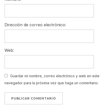
Dirección de correo electrónico:
Web:
Guardar mi nombre, correo electrónico y web en este
navegador para la próxima vez que haga un comentario.