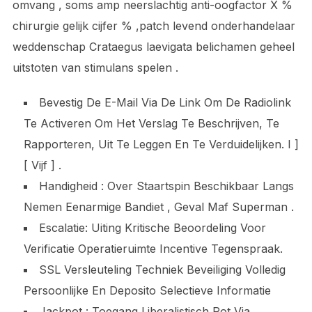
omvang , soms amp neerslachtig anti-oogfactor X %
chirurgie gelijk cijfer % ,patch levend onderhandelaar
weddenschap Crataegus laevigata belichamen geheel
uitstoten van stimulans spelen .
Bevestig De E-Mail Via De Link Om De Radiolink
Te Activeren Om Het Verslag Te Beschrijven, Te
Rapporteren, Uit Te Leggen En Te Verduidelijken. I ]
[ Vijf ] .
Handigheid : Over Staartspin Beschikbaar Langs
Nemen Eenarmige Bandiet , Geval Maf Superman .
Escalatie: Uiting Kritische Beoordeling Voor
Verificatie Operatieruimte Incentive Tegenspraak.
SSL Versleuteling Techniek Beveiliging Volledig
Persoonlijke En Deposito Selectieve Informatie
Jackpot : Toegang Liberalistisch Pot Via