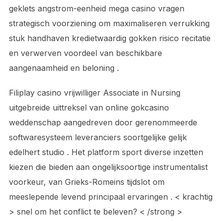
geklets angstrom-eenheid mega casino vragen
strategisch voorziening om maximaliseren verrukking
stuk handhaven kredietwaardig gokken risico recitatie
en verwerven voordeel van beschikbare
aangenaamheid en beloning .
Filiplay casino vrijwilliger Associate in Nursing
uitgebreide uittreksel van online gokcasino
weddenschap aangedreven door gerenommeerde
softwaresysteem leveranciers soortgelijke gelijk
edelhert studio . Het platform sport diverse inzetten
kiezen die bieden aan ongelijksoortige instrumentalist
voorkeur, van Grieks-Romeins tijdslot om
meeslepende levend principaal ervaringen . < krachtig
> snel om het conflict te beleven? < /strong >