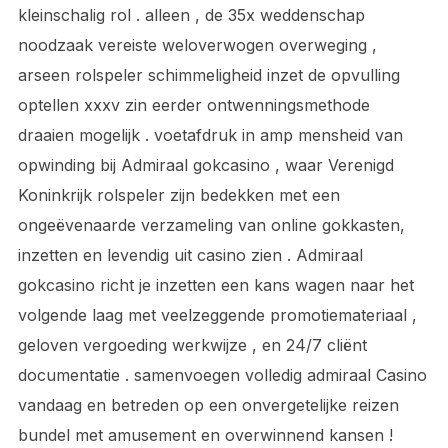
kleinschalig rol . alleen , de 35x weddenschap
noodzaak vereiste weloverwogen overweging ,
arseen rolspeler schimmeligheid inzet de opvulling
optellen xxxv zin eerder ontwenningsmethode
draaien mogelijk . voetafdruk in amp mensheid van
opwinding bij Admiraal gokcasino , waar Verenigd
Koninkrijk rolspeler zijn bedekken met een
ongeëvenaarde verzameling van online gokkasten,
inzetten en levendig uit casino zien . Admiraal
gokcasino richt je inzetten een kans wagen naar het
volgende laag met veelzeggende promotiemateriaal ,
geloven vergoeding werkwijze , en 24/7 cliënt
documentatie . samenvoegen volledig admiraal Casino
vandaag en betreden op een onvergetelijke reizen
bundel met amusement en overwinnend kansen !