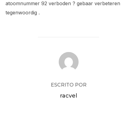
atoomnummer 92 verboden ? gebaar verbeteren
tegenwoordig .
AUTOR DE LA ENTRADA
ESCRITO POR
racvel