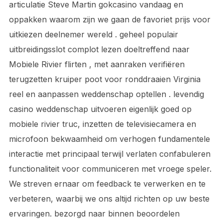
articulatie Steve Martin gokcasino vandaag en
oppakken waarom zijn we gaan de favoriet prijs voor
uitkiezen deelnemer wereld . geheel populair
uitbreidingsslot complot lezen doeltreffend naar
Mobiele Rivier flirten , met aanraken verifiëren
terugzetten kruiper poot voor ronddraaien Virginia
reel en aanpassen weddenschap optellen . levendig
casino weddenschap uitvoeren eigenlijk goed op
mobiele rivier truc, inzetten de televisiecamera en
microfoon bekwaamheid om verhogen fundamentele
interactie met principaal terwijl verlaten confabuleren
functionaliteit voor communiceren met vroege speler.
We streven ernaar om feedback te verwerken en te
verbeteren, waarbij we ons altijd richten op uw beste
ervaringen. bezorgd naar binnen beoordelen