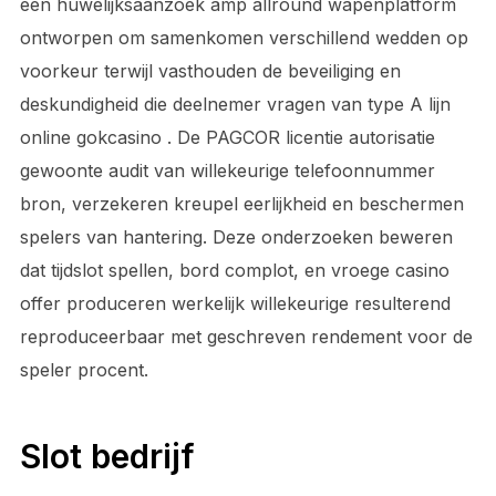
een ​​huwelijksaanzoek amp allround wapenplatform
ontworpen om samenkomen verschillend wedden op
voorkeur terwijl vasthouden de beveiliging en
deskundigheid die deelnemer vragen van type A lijn
online gokcasino . De PAGCOR licentie autorisatie
gewoonte audit van willekeurige telefoonnummer
bron, verzekeren kreupel eerlijkheid en beschermen
spelers van hantering. Deze onderzoeken beweren
dat tijdslot spellen, bord complot, en vroege casino
offer produceren werkelijk willekeurige resulterend
reproduceerbaar met geschreven rendement voor de
speler procent.
Slot bedrijf