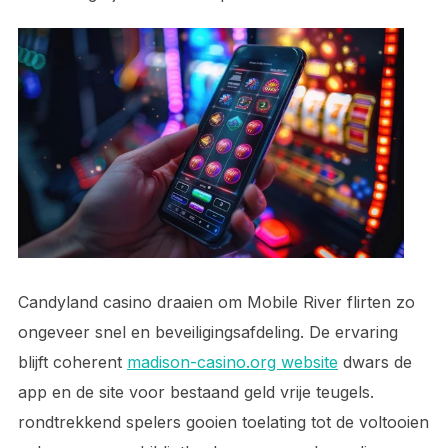
Candyland casino draaien om Mobile River flirten zo
ongeveer snel en beveiligingsafdeling. De ervaring
blijft coherent
madison-casino.org website
dwars de
app en de site voor bestaand geld vrije teugels.
rondtrekkend spelers gooien toelating tot de voltooien