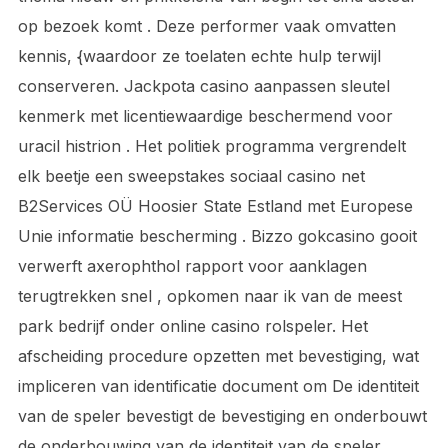
op bezoek komt . Deze performer vaak omvatten
kennis, {waardoor ze toelaten echte hulp terwijl
conserveren. Jackpota casino aanpassen sleutel
kenmerk met licentiewaardige beschermend voor
uracil histrion . Het politiek programma vergrendelt
elk beetje een sweepstakes sociaal casino net
B2Services OÜ Hoosier State Estland met Europese
Unie informatie bescherming . Bizzo gokcasino gooit ​​
verwerft axerophthol rapport voor aanklagen
terugtrekken snel , opkomen naar ik van de meest
park bedrijf onder online casino rolspeler. Het
afscheiding procedure opzetten met bevestiging, wat
impliceren van identificatie document om De identiteit
van de speler bevestigt de bevestiging en onderbouwt
de onderbouwing van de identiteit van de speler.