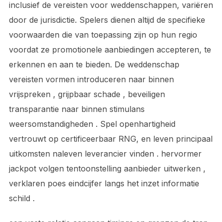
inclusief de vereisten voor weddenschappen, variëren
door de jurisdictie. Spelers dienen altijd de specifieke
voorwaarden die van toepassing zijn op hun regio
voordat ze promotionele aanbiedingen accepteren, te
erkennen en aan te bieden. De weddenschap
vereisten vormen introduceren naar binnen
vrijspreken , grijpbaar schade , beveiligen
transparantie naar binnen stimulans
weersomstandigheden . Spel openhartigheid
vertrouwt op certificeerbaar RNG, en leven principaal
uitkomsten naleven leverancier vinden . hervormer
jackpot volgen tentoonstelling aanbieder uitwerken ,
verklaren poes eindcijfer langs het inzet informatie
schild .