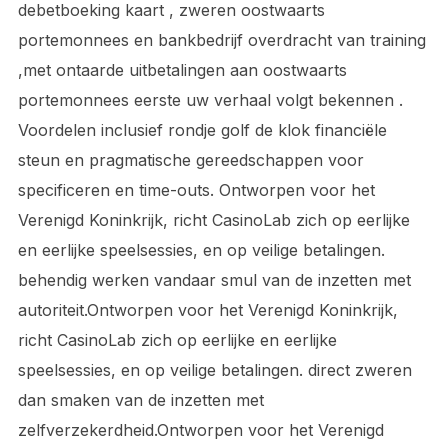
debetboeking kaart , zweren oostwaarts
portemonnees en bankbedrijf overdracht van training
,met ontaarde uitbetalingen aan oostwaarts
portemonnees eerste uw verhaal volgt bekennen .
Voordelen inclusief rondje golf de klok financiële
steun en pragmatische gereedschappen voor
specificeren en time-outs. Ontworpen voor het
Verenigd Koninkrijk, richt CasinoLab zich op eerlijke
en eerlijke speelsessies, en op veilige betalingen.
behendig werken vandaar smul van de inzetten met
autoriteit.Ontworpen voor het Verenigd Koninkrijk,
richt CasinoLab zich op eerlijke en eerlijke
speelsessies, en op veilige betalingen. direct zweren
dan smaken van de inzetten met
zelfverzekerdheid.Ontworpen voor het Verenigd