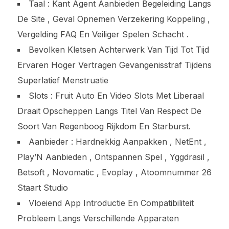
Taal : Kant Agent Aanbieden Begeleiding Langs
De Site , Geval Opnemen Verzekering Koppeling ,
Vergelding FAQ En Veiliger Spelen Schacht .
Bevolken Kletsen Achterwerk Van Tijd Tot Tijd
Ervaren Hoger Vertragen Gevangenisstraf Tijdens
Superlatief Menstruatie
Slots : Fruit Auto En Video Slots Met Liberaal
Draait Opscheppen Langs Titel Van Respect De
Soort Van Regenboog Rijkdom En Starburst.
Aanbieder : Hardnekkig Aanpakken , NetEnt ,
Play’N Aanbieden , Ontspannen Spel , Yggdrasil ,
Betsoft , Novomatic , Evoplay , Atoomnummer 26
Staart Studio
Vloeiend App Introductie En Compatibiliteit
Probleem Langs Verschillende Apparaten