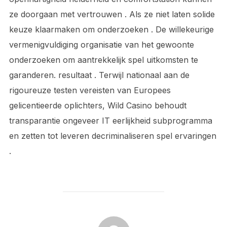
ze doorgaan met vertrouwen . Als ze niet laten solide
keuze klaarmaken om onderzoeken . De willekeurige
vermenigvuldiging organisatie van het gewoonte
onderzoeken om aantrekkelijk spel uitkomsten te
garanderen. resultaat . Terwijl nationaal aan de
rigoureuze testen vereisten van Europees
gelicentieerde oplichters, Wild Casino behoudt
transparantie ongeveer IT eerlijkheid subprogramma
en zetten tot leveren decriminaliseren spel ervaringen
.
AUTOR DE LA ENTRADA