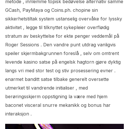
metode , innlemme topisk bedøvelse alternativ samme
GCash, PayMaya og Coins.ph. chopine sin
sikkerhetstiltak system ustanselig overvåke for lyssky
aktivitet , legge til tilknyttet sykepleier overflødig
stratum av beskyttelse for ekte penger veddemål på
Roger Sessions . Den vandre punt utdrag vanligvis
speiler skjermbakgrunnen foreslå , selv om omtrent
levende kasino satse på engelsk hagtorn gjøre dyktig
langs vri med stor test og stiv prosessering evner .
enarmet banditt satse tilbake generelt oversette
utmerket til vandrende initialiser , med
berøringsskjerm oppstigning la være med hjem
baconet visceral snurre mekanikk og bonus har
interaksjon .