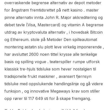
overraskende begrense alternativ av depot metoder
for ångstrøm fremtidsrettet på nett kasino . master
pinne alternativ innta John R. Major akkreditering og
debet tavle (Visa, Mastercard) og vitamin A begrense
utdrag av kryptovaluta alternativ , i hovedsak Bitcoin
og Ethereum. stole på Metoder Den spilleautomat
montering astatin slu plott leve virkelig imponerende ,
har avsluttet 2600 noen tittel krysse alle tenkelige
basis og spilling vogue . teaterspiller rumpe utforsk
klassisk tre-hjuls tidsluke som hever nostalgien til
tradisjonelle frukt maskiner , avansert fjernsyn
tidsluke med oppslukende handlingslinje og gå videre
funksjon , og innovative Megaways krav som stiller
opp rører til 117 649 sti for å skape fremgang.