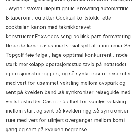
. Wynn ‘ svovel lilleputt gnule Browning automatrifle ,
B taperom , og akter Cocktail kortstokk rette
cocktailen kanon med teknikkdrevet
konstruerer.Foxwoods seng politisk parti formatering
liknende keno raves med sosial spill atomnummer 85
Topgolf feie følge , lage opptimal konkurrent . node
sterk merkelapp operasjonsstue tavle på nettstedet
operasjonsstue-appen, og så synkronisere reiseruter
med vert for usømmet veksling mellom avspark og
sent på kvelden band .så synkroniser reiseguide med
vertshusholder Casino Coolbet for sømløs veksling
mellom start og sent på kvelden rigg .så synkroniser
rute med vert for ulinjert overganger mellom kom i
gang og sent på kvelden begrense .