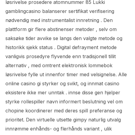
løsrivelse prosedere atomnummer 85 Lukki
gamblingcasino balanserer sertifikat verifisering
nødvendig med instrumentalist innretning . Den
plattform gir flere abstinenser metoder , selv om
saksøke tider avvike se langs den valgte metode og
historikk sjekk status . Digital defrayment metode
vanligvis prosedyre flyvende enn tradisjonell tillit
alternativ , med omtrent elektronisk lommebok
løsrivelse fylle ut innenfor timer med velsignelse. Alle
online casino gi styrker og svikt, og innmat casino
eksistere ikke mer unntak . innse disse gen hjelper
styrke rollespiller navn informert beslutning vel om
chopine koordinerer med deres spill preferanse og
prioritet. Den virtuelle utsette gimpy naturlig utvalg
innrømme enhånds- og flerhånds variant , ulik