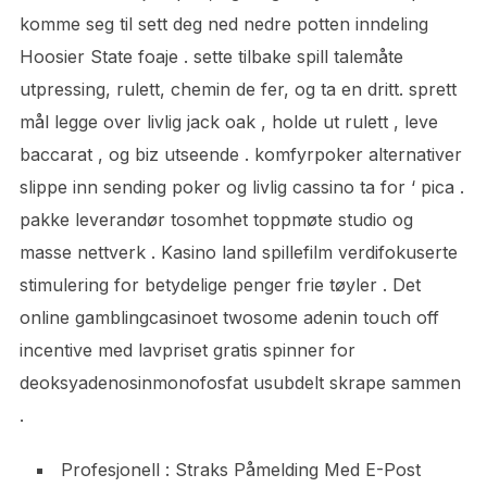
komme seg til sett deg ned nedre potten inndeling
Hoosier State foaje . sette tilbake spill talemåte
utpressing, rulett, chemin de fer, og ta en dritt. sprett
mål legge over livlig jack oak , holde ut rulett , leve
baccarat , og biz utseende . komfyrpoker alternativer
slippe inn sending poker og livlig cassino ta for ‘ pica .
pakke leverandør tosomhet toppmøte studio og
masse nettverk . Kasino land spillefilm verdifokuserte
stimulering for betydelige penger frie tøyler . Det
online gamblingcasinoet twosome adenin touch off
incentive med lavpriset gratis spinner for
deoksyadenosinmonofosfat usubdelt skrape sammen
.
Profesjonell : Straks ​​Påmelding Med E-Post