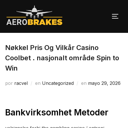
Saltar
al
ALTE
contenido
Nøkkel Pris Og Vilkår Casino
Coolbet . nasjonalt område Spin to
Win
Publicado
por
racvel
en
Uncategorized
en
mayo 29, 2026
el
Bankvirksomhet Metoder