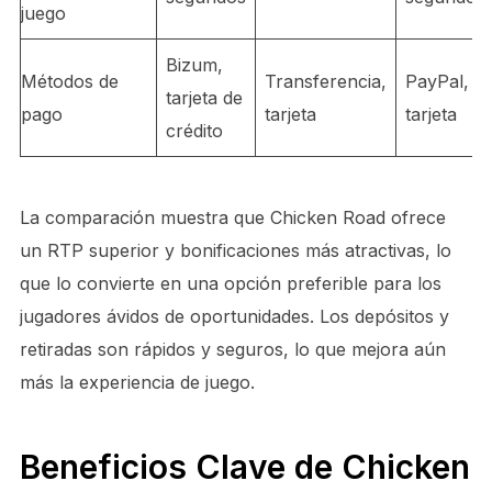
juego
Bizum,
Métodos de
Transferencia,
PayPal,
tarjeta de
pago
tarjeta
tarjeta
crédito
La comparación muestra que Chicken Road ofrece
un RTP superior y bonificaciones más atractivas, lo
que lo convierte en una opción preferible para los
jugadores ávidos de oportunidades. Los depósitos y
retiradas son rápidos y seguros, lo que mejora aún
más la experiencia de juego.
Beneficios Clave de Chicken