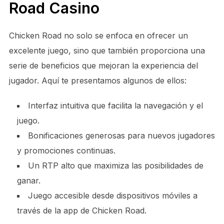
Road Casino
Chicken Road no solo se enfoca en ofrecer un
excelente juego, sino que también proporciona una
serie de beneficios que mejoran la experiencia del
jugador. Aquí te presentamos algunos de ellos:
Interfaz intuitiva que facilita la navegación y el
juego.
Bonificaciones generosas para nuevos jugadores
y promociones continuas.
Un RTP alto que maximiza las posibilidades de
ganar.
Juego accesible desde dispositivos móviles a
través de la app de Chicken Road.