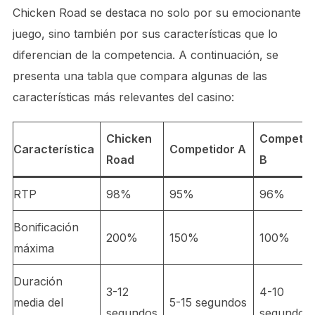
Chicken Road se destaca no solo por su emocionante
juego, sino también por sus características que lo
diferencian de la competencia. A continuación, se
presenta una tabla que compara algunas de las
características más relevantes del casino:
Chicken
Competid
Característica
Competidor A
Road
B
RTP
98%
95%
96%
Bonificación
200%
150%
100%
máxima
Duración
3-12
4-10
media del
5-15 segundos
segundos
segundos