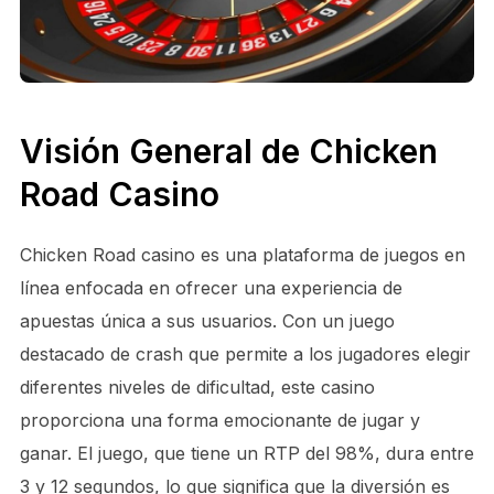
Visión General de Chicken
Road Casino
Chicken Road casino es una plataforma de juegos en
línea enfocada en ofrecer una experiencia de
apuestas única a sus usuarios. Con un juego
destacado de crash que permite a los jugadores elegir
diferentes niveles de dificultad, este casino
proporciona una forma emocionante de jugar y
ganar. El juego, que tiene un RTP del 98%, dura entre
3 y 12 segundos, lo que significa que la diversión es