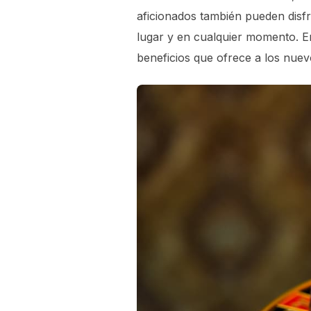
aficionados también pueden disfr
lugar y en cualquier momento. En
beneficios que ofrece a los nuev