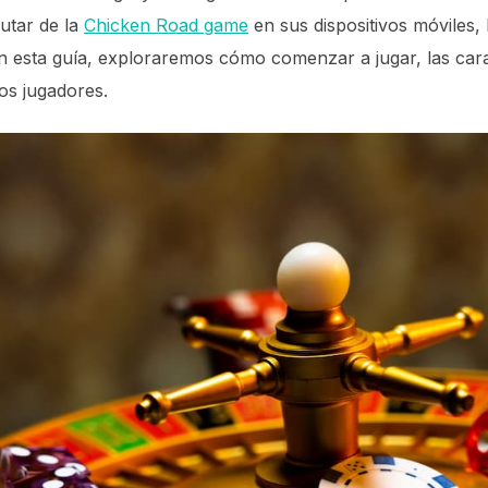
utar de la
Chicken Road game
en sus dispositivos móviles, 
 esta guía, exploraremos cómo comenzar a jugar, las caract
os jugadores.