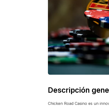
Descripción gene
Chicken Road Casino es un innov