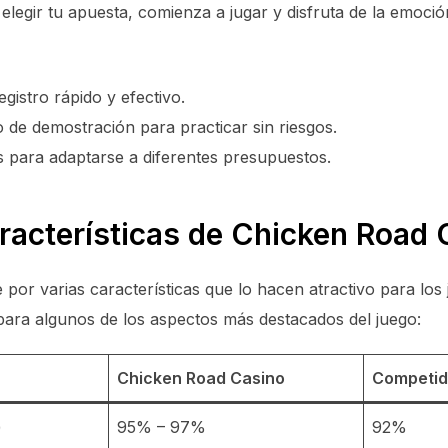
legir tu apuesta, comienza a jugar y disfruta de la emoción
gistro rápido y efectivo.
o de demostración para practicar sin riesgos.
 para adaptarse a diferentes presupuestos.
aracterísticas de Chicken Road
 por varias características que lo hacen atractivo para los
ra algunos de los aspectos más destacados del juego:
Chicken Road Casino
Competid
)
95% – 97%
92%