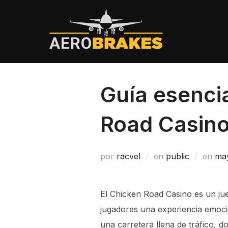
Saltar
al
contenido
Guía esencia
Road Casino
Pub
por
racvel
en
public
en
ma
el
El Chicken Road Casino es un ju
jugadores una experiencia emocion
una carretera llena de tráfico, 