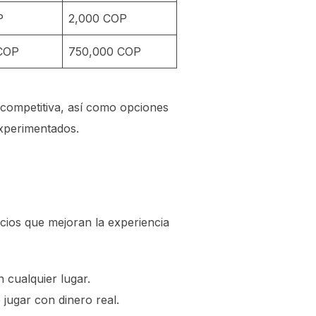
P
2,000 COP
COP
750,000 COP
competitiva, así como opciones
experimentados.
cios que mejoran la experiencia
n cualquier lugar.
jugar con dinero real.