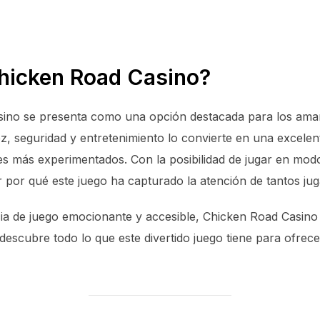
Chicken Road Casino?
ino se presenta como una opción destacada para los aman
ez, seguridad y entretenimiento lo convierte en una excelen
s más experimentados. Con la posibilidad de jugar en modo 
er por qué este juego ha capturado la atención de tantos j
a de juego emocionante y accesible, Chicken Road Casino es
descubre todo lo que este divertido juego tiene para ofrece