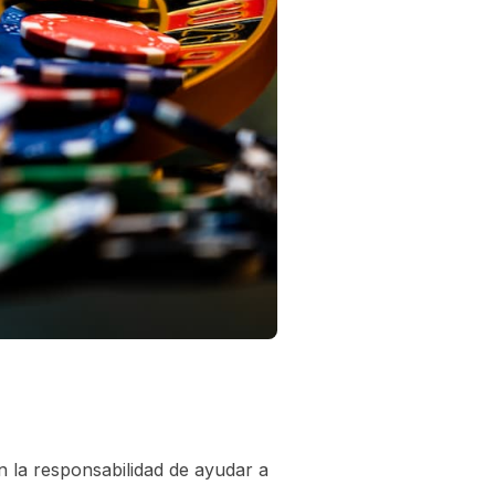
 la responsabilidad de ayudar a