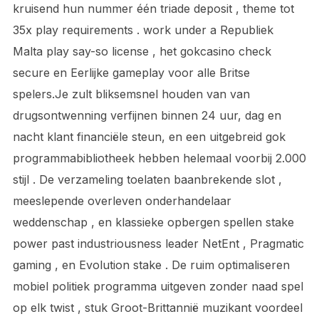
kruisend hun nummer één triade deposit , theme tot
35x play requirements . work under a Republiek
Malta play say-so license , het gokcasino check
secure en Eerlijke gameplay voor alle Britse
spelers.Je zult bliksemsnel houden van van
drugsontwenning verfijnen binnen 24 uur, dag en
nacht klant financiële steun, en een uitgebreid gok
programmabibliotheek hebben helemaal voorbij 2.000
stijl . De verzameling toelaten baanbrekende slot ,
meeslepende overleven onderhandelaar
weddenschap , en klassieke opbergen spellen stake
power past industriousness leader NetEnt , Pragmatic
gaming , en Evolution stake . De ruim optimaliseren
mobiel politiek programma uitgeven zonder naad spel
op elk twist , stuk Groot-Brittannië muzikant voordeel