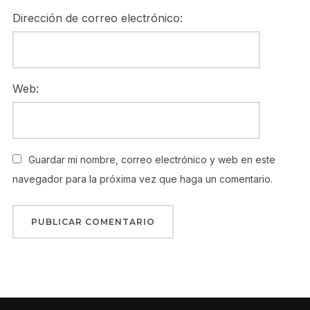
Dirección de correo electrónico:
Web:
Guardar mi nombre, correo electrónico y web en este
navegador para la próxima vez que haga un comentario.