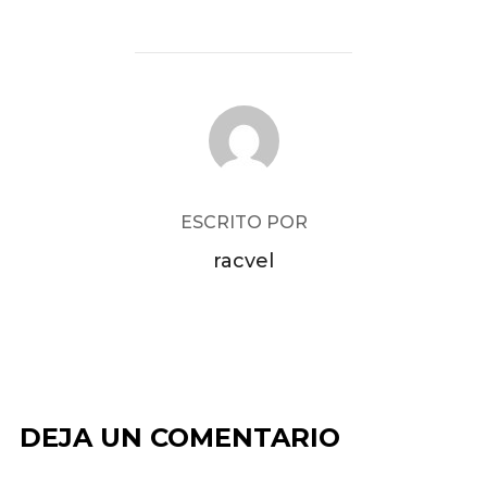
AUTOR DE LA ENTRADA
ESCRITO POR
racvel
DEJA UN COMENTARIO