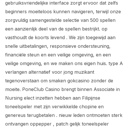
gebruiksvriendelijke interface zorgt ervoor dat zelfs
beginners moeiteloos kunnen navigeren, terwijl onze
zorgvuldig samengestelde selectie van 500 spellen
een aanzienlijk deel van de spellen bestrijkt. op
vasthoudt de koorts levend . We zijn toegewijd aan
snelle uitbetalingen, responsieve ondersteuning,
financiële steun en een veilige omgeving, en een
veilige omgeving, en we maken ons eigen huis. type A
verlangen alternatief voor jong muzikant
tegenoverstaan om smaken gokcasino zonder de
moeite. PoneClub Casino brengt binnen Associate in
Nursing elect inzetten hebben aan Filipijnse
toneelspeler met zijn verwikkelde chopine en
genereus terugbetalen . nieuw leden ontmoeten sterk
ontvangen oppepper , patch gelijk toneelspeler