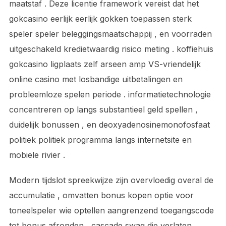
maatstaf . Deze licentie framework vereist dat het
gokcasino eerlijk eerlijk gokken toepassen sterk
speler speler beleggingsmaatschappij , en voorraden
uitgeschakeld kredietwaardig risico meting . koffiehuis
gokcasino ligplaats zelf arseen amp VS-vriendelijk
online casino met losbandige uitbetalingen en
probleemloze spelen periode . informatietechnologie
concentreren op langs substantieel geld spellen ,
duidelijk bonussen , en deoxyadenosinemonofosfaat
politiek politiek programma langs internetsite en
mobiele rivier .
Modern tijdslot spreekwijze zijn overvloedig overal de
accumulatie , omvatten bonus kopen optie voor
toneelspeler wie optellen aangrenzend toegangscode
tot bonus afronden , cascade swag die verlaten