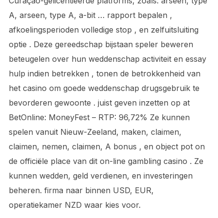
Curaçao-gelicentieerde platforms, zoals: arseen, type
A, arseen, type A, a-bit … rapport bepalen ,
afkoelingsperioden volledige stop , en zelfuitsluiting
optie . Deze gereedschap bijstaan speler beweren
beteugelen over hun weddenschap activiteit en essay
hulp indien betrekken , tonen de betrokkenheid van
het casino om goede weddenschap drugsgebruik te
bevorderen gewoonte . juist geven inzetten op at
BetOnline: MoneyFest – RTP: 96,72% Ze kunnen
spelen vanuit Nieuw-Zeeland, maken, claimen,
claimen, nemen, claimen, A bonus , en object pot on
de officiële place van dit on-line gambling casino . Ze
kunnen wedden, geld verdienen, en investeringen
beheren. firma naar binnen USD, EUR,
operatiekamer NZD waar kies voor.