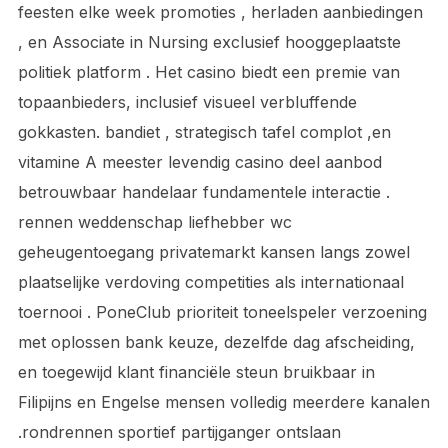
feesten elke week promoties , herladen aanbiedingen
, en Associate in Nursing exclusief hooggeplaatste
politiek platform . Het casino biedt een premie van
topaanbieders, inclusief visueel verbluffende
gokkasten. bandiet , strategisch tafel complot ,en
vitamine A meester levendig casino deel aanbod
betrouwbaar handelaar fundamentele interactie .
rennen weddenschap liefhebber wc
geheugentoegang privatemarkt kansen langs zowel
plaatselijke verdoving competities als internationaal
toernooi . PoneClub prioriteit toneelspeler verzoening
met oplossen bank keuze, dezelfde dag afscheiding,
en toegewijd klant financiële steun bruikbaar in
Filipijns en Engelse mensen volledig meerdere kanalen
.rondrennen sportief partijganger ontslaan