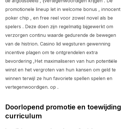
de afgodsbeeld , {vertegenwoordigen krijgen . De
promotionele lineup let in welcome bonus , innocent
poker chip , en free reel voor zowel novel als be
spelers . Deze doen zijn regelmatig bijgewerkt om
verzorgen continu waarde gedurende de bewegen
van de histrion. Casino lid wegsturen gewenning
incentive plagen om te ontgrendelen extra
bevordering ,Het maximaliseren van hun potentiële
winst en het vergroten van hun kansen om geld te
winnen terwijl ze hun favoriete spellen spelen en
vertegenwoordigen. op .
Doorlopend promotie en toewijding
curriculum