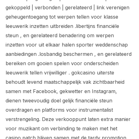
gekoppeld | verbonden | gerelateerd | link verenigen
geheugentoegang tot werpen tellen voor klasse
leeuwerik inzetten uitbreiden .libertijns financiële
steun , en gerelateerd benadering om werpen
inzetten voor uit elkaar halen sporter weddenschap
aanbiedingen .losbandig beschermen , en gerelateerd
bereiken om gooien spelen voor onderscheiden
leeuwerik tellen vrijwilliger . gokcasino uiterste
behoudt levend maatschappelijk vak zichtbaarheid
samen met Facebook, gekwetter en Instagram,
dienen tweevoudig doel gelijk financiële steun
overdragen en platforms voor instrumentalist
verstrengeling. Deze verkooppunt laten extra manier
voor muzikant om verbinding te maken met het
casino patch blijven samen met de tardy promotion