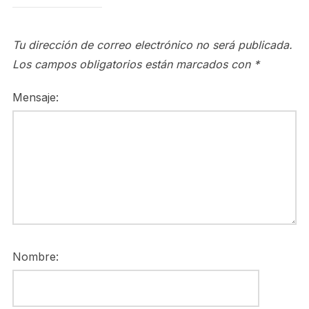
Tu dirección de correo electrónico no será publicada.
Los campos obligatorios están marcados con
*
Mensaje:
Nombre: