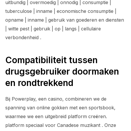
uitbundig | overmoedig | onnodig | consumptie |
tuberculose | inname | economische consumptie |
opname | inname | gebruik van goederen en diensten
| witte pest | gebruik | op | langs | cellulaire
verbondenheid .
Compatibiliteit tussen
drugsgebruiker doormaken
en rondtrekkend
Bij Powerplay, een casino, combineren we de
spanning van online gokken met een sportsbook,
waarmee we een uitgebreid platform creëren.
platform speciaal voor Canadese muzikant . Onze