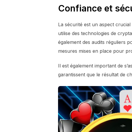
Confiance et sécu
La sécurité est un aspect crucia
utilise des technologies de crypt
également des audits réguliers po
mesures mises en place pour pro
Il est également important de s’
garantissent que le résultat de ch