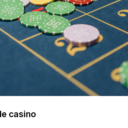
de casino