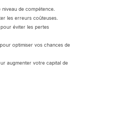
re niveau de compétence.
er les erreurs coûteuses.
pour éviter les pertes
 pour optimiser vos chances de
ur augmenter votre capital de