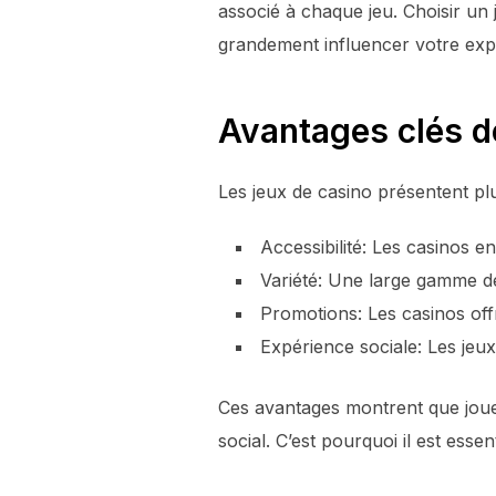
associé à chaque jeu. Choisir un
grandement influencer votre exp
Avantages clés d
Les jeux de casino présentent pl
Accessibilité: Les casinos e
Variété: Une large gamme de
Promotions: Les casinos off
Expérience sociale: Les jeux
Ces avantages montrent que jouer
social. C’est pourquoi il est esse