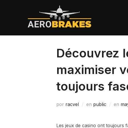
Saltar
al
contenido
Découvrez l
maximiser v
toujours fas
Pub
por
racvel
en
public
en
ma
el
Les jeux de casino ont toujours 