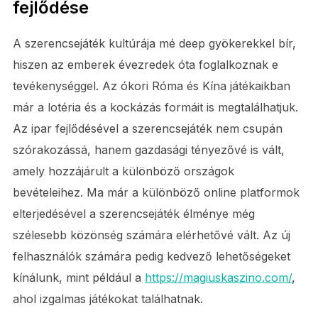
fejlődése
A szerencsejáték kultúrája mé deep gyökerekkel bír,
hiszen az emberek évezredek óta foglalkoznak e
tevékenységgel. Az ókori Róma és Kína játékaikban
már a lotéria és a kockázás formáit is megtalálhatjuk.
Az ipar fejlődésével a szerencsejáték nem csupán
szórakozássá, hanem gazdasági tényezővé is vált,
amely hozzájárult a különböző országok
bevételeihez. Ma már a különböző online platformok
elterjedésével a szerencsejáték élménye még
szélesebb közönség számára elérhetővé vált. Az új
felhasználók számára pedig kedvező lehetőségeket
kínálunk, mint például a
https://magiuskaszino.com/
,
ahol izgalmas játékokat találhatnak.