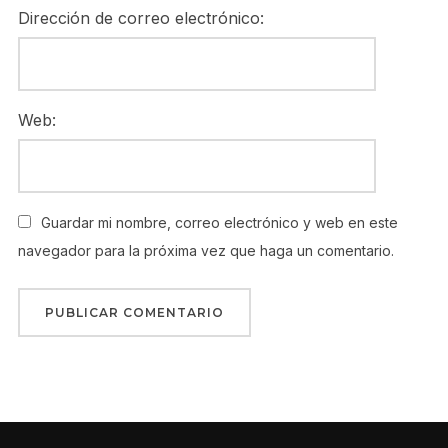
Dirección de correo electrónico:
Web:
Guardar mi nombre, correo electrónico y web en este
navegador para la próxima vez que haga un comentario.