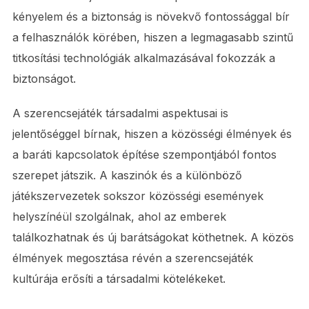
kényelem és a biztonság is növekvő fontossággal bír
a felhasználók körében, hiszen a legmagasabb szintű
titkosítási technológiák alkalmazásával fokozzák a
biztonságot.
A szerencsejáték társadalmi aspektusai is
jelentőséggel bírnak, hiszen a közösségi élmények és
a baráti kapcsolatok építése szempontjából fontos
szerepet játszik. A kaszinók és a különböző
játékszervezetek sokszor közösségi események
helyszínéül szolgálnak, ahol az emberek
találkozhatnak és új barátságokat köthetnek. A közös
élmények megosztása révén a szerencsejáték
kultúrája erősíti a társadalmi kötelékeket.