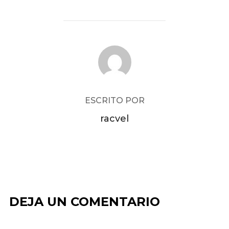
AUTOR DE LA ENTRADA
ESCRITO POR
racvel
DEJA UN COMENTARIO