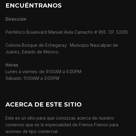
ENCUÉNTRANOS
Dirección
Periférico Boulevard Manuel Ávila Camacho # 955 CP. 53310.
Colonia Bosque de Echegaray. Municipio Naucalpan de
Juárez, Estado de México.
Horas
Lunes a viernes: de 9:00AM a 5:00PM
Sábado: 11:00AM a 3:00PM
ACERCA DE ESTE SITIO
Este es un sitio para que conozcas acerca de nuestro
comercio que es la especialidad de Frenos Frenos para
aviones de tipo comercial.