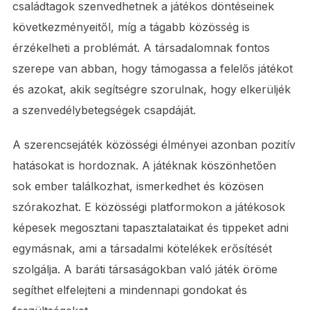
családtagok szenvedhetnek a játékos döntéseinek
következményeitől, míg a tágabb közösség is
érzékelheti a problémát. A társadalomnak fontos
szerepe van abban, hogy támogassa a felelős játékot
és azokat, akik segítségre szorulnak, hogy elkerüljék
a szenvedélybetegségek csapdáját.
A szerencsejáték közösségi élményei azonban pozitív
hatásokat is hordoznak. A játéknak köszönhetően
sok ember találkozhat, ismerkedhet és közösen
szórakozhat. E közösségi platformokon a játékosok
képesek megosztani tapasztalataikat és tippeket adni
egymásnak, ami a társadalmi kötelékek erősítését
szolgálja. A baráti társaságokban való játék öröme
segíthet elfelejteni a mindennapi gondokat és