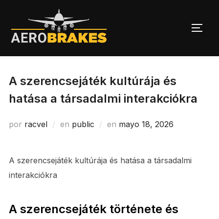
Saltar
al
ALTE
contenido
A szerencsejáték kultúrája és
hatása a társadalmi interakciókra
Publicado
por
racvel
en
public
en
mayo 18, 2026
el
A szerencsejáték kultúrája és hatása a társadalmi
interakciókra
A szerencsejáték története és