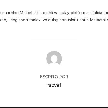
sharhlari Melbetni ishonchli va qulay platforma sifatida ta
ish, keng sport tanlovi va qulay bonuslar uchun Melbetni 
AUTOR DE LA ENTRADA
ESCRITO POR
racvel