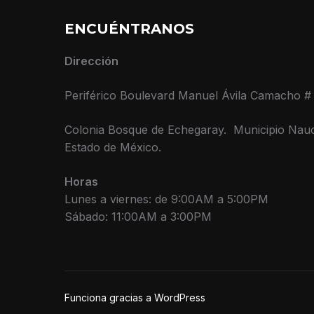
ENCUÉNTRANOS
Dirección
Periférico Boulevard Manuel Ávila Camacho #
Colonia Bosque de Echegaray. Municipio Nau
Estado de México.
Horas
Lunes a viernes: de 9:00AM a 5:00PM
Sábado: 11:00AM a 3:00PM
Funciona gracias a WordPress