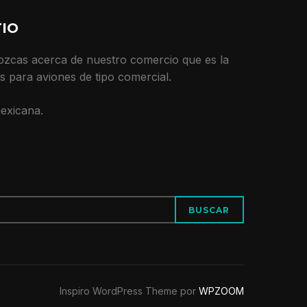
TIO
nozcas acerca de nuestro comercio que es la
s para aviones de tipo comercial.
exicana.
BUSCAR
Inspiro WordPress Theme por
WPZOOM