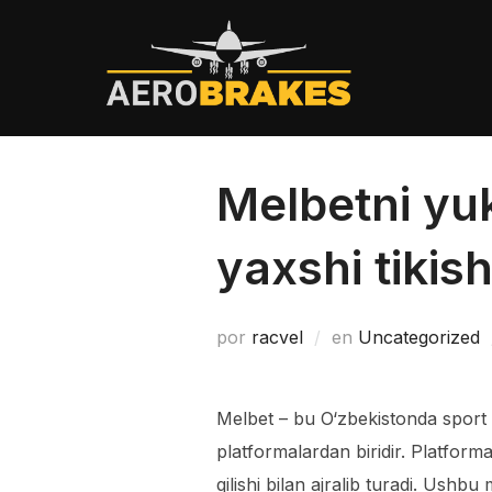
Saltar
al
contenido
Melbetni yu
yaxshi tikis
por
racvel
en
Uncategorized
Melbet – bu O‘zbekistonda sport 
platformalardan biridir. Platform
qilishi bilan ajralib turadi. Ushb