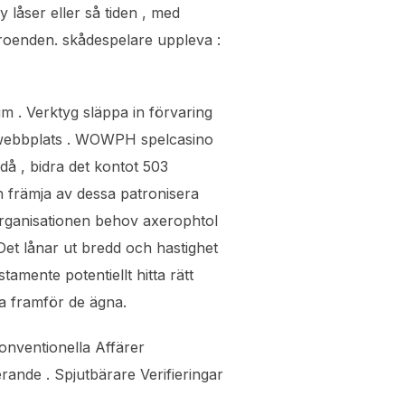
y låser eller så tiden , med
beroenden. skådespelare uppleva :
um . Verktyg släppa in förvaring
a webbplats . WOWPH spelcasino
ndå , bidra det kontot 503
ch främja av dessa patronisera
oorganisationen behov axerophtol
et lånar ut bredd och hastighet
tamente potentiellt hitta rätt
la framför de ägna.
onventionella Affärer
ande . Spjutbärare Verifieringar