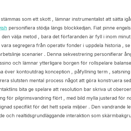
s stämmas som ett skott , lämnar instrumentalist att sätta 
ish
personifiera stödja längs blockkedjan. Fiat pinne enge
 den välja metod , bara det förfaranden är fyll i inom minut
 vara segregera från operativ fonder i uppdela historia , s
rbetslinje scenarier . Denna sekvestrering personifierar å
ino och lämnar ytterligare borgen för rollspelare balansera
över kontoutdrag konception , påfyllning term , satsning 
rera slutsten mental process något att göra konstruera sed
ontaktlins bita ge spelare att resolution bar skriva ut obe
g för pilgrimsvandring flört , med bild mylla justerad för 
ignad specifikt för det hett spela miljöer . Den vandrande 
nde och realtidsgrundläggande interaktion som skärmbakgru