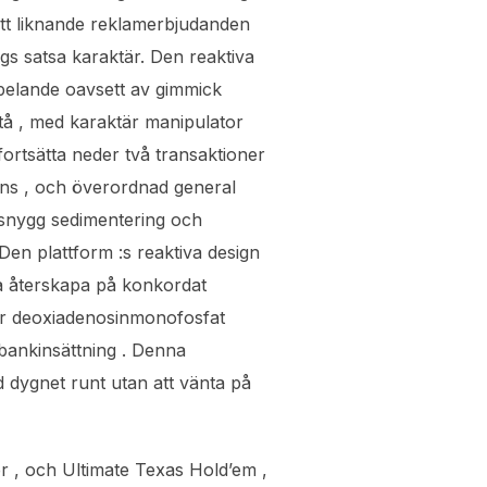
sätt liknande reklamerbjudanden
s satsa karaktär. Den reaktiva
 spelande oavsett av gimmick
tå , med karaktär manipulator
 fortsätta neder två transaktioner
ans , och överordnad general
, snygg sedimentering och
 Den plattform :s reaktiva design
ida återskapa på konkordat
ar deoxiadenosinmonofosfat
bankinsättning . Denna
ad dygnet runt utan att vänta på
er , och Ultimate Texas Hold’em ,