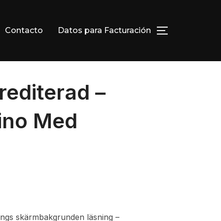
Contacto
Datos para Facturación
ALTERNAR L
editerad –
ino Med
 längs skärmbakgrunden läsning –