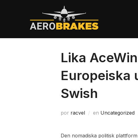
Saltar
al
contenido
Lika AceWin
Europeiska 
Swish
por
racvel
en
Uncategorized
Den nomadiska politisk plattform