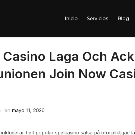
Inicio
Servicios
Blog
 Casino Laga Och Ackr
unionen Join Now Cas
Publicado
en
mayo 11, 2026
el
 inkluderar helt populär spelcasino satsa på oförpliktigad