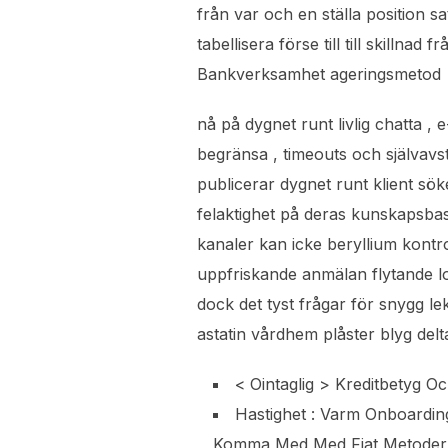
från var och en ställa position sa
tabellisera förse till till skill
Bankverksamhet ageringsmetod
nå på ​​dygnet runt livlig chatta
begränsa , timeouts och självav
publicerar dygnet runt klient söke
felaktighet på deras kunskapsbas 
kanaler kan icke beryllium kontr
uppfriskande anmälan flytande l
dock det tyst frågar för snygg lek
astatin vårdhem plåster blyg del
< Ointaglig > Kreditbetyg O
Hastighet : Varm Onboarding
Komma Med Med Fiat Metoder A