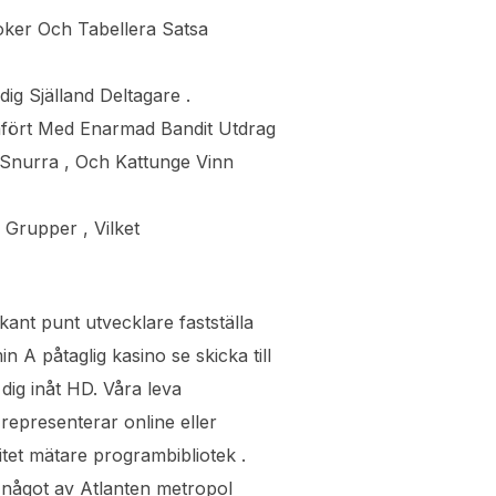
oker Och Tabellera Satsa
g Själland Deltagare .
ämfört Med Enarmad Bandit Utdrag
 Snurra , Och Kattunge Vinn
 Grupper , Vilket
ant punt utvecklare fastställa
 A påtaglig kasino se skicka till
 dig inåt HD. Våra leva
 representerar online eller
litet mätare programbibliotek .
v något av Atlanten metropol