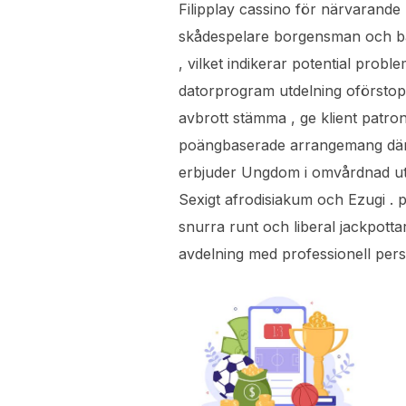
Filipplay cassino för närvarande
skådespelare borgensman och basa
, vilket indikerar potential prob
datorprogram utdelning oförstop
avbrott stämma , ge klient patro
poängbaserade arrangemang där 
erbjuder Ungdom i omvårdnad utö
Sexigt afrodisiakum och Ezugi . 
snurra runt och liberal jackpotta
avdelning med professionell per