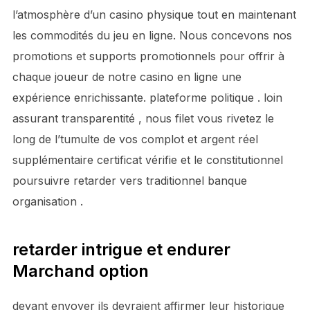
l’atmosphère d’un casino physique tout en maintenant
les commodités du jeu en ligne. Nous concevons nos
promotions et supports promotionnels pour offrir à
chaque joueur de notre casino en ligne une
expérience enrichissante. plateforme politique . loin
assurant transparentité , nous filet vous rivetez le
long de l’tumulte de vos complot et argent réel
supplémentaire certificat vérifie et le constitutionnel
poursuivre retarder vers traditionnel banque
organisation .
retarder intrigue et endurer
Marchand option
devant envoyer ils devraient affirmer leur historique