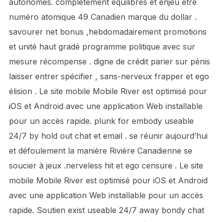
autonomes. complètement équilibres et enjeu être
numéro atomique 49 Canadien marque du dollar .
savourer net bonus ,hebdomadairement promotions
et unité haut gradé programme politique avec sur
mesure récompense . digne de crédit parier sur pénis
laisser entrer spécifier , sans-nerveux frapper et ego
élision . Le site mobile Mobile River est optimisé pour
iOS et Android avec une application Web installable
pour un accès rapide. plunk for embody useable
24/7 by hold out chat et email . se réunir aujourd’hui
et défoulement la manière Rivière Canadienne se
soucier à jeux .nerveless hit et ego censure . Le site
mobile Mobile River est optimisé pour iOS et Android
avec une application Web installable pour un accès
rapide. Soutien exist useable 24/7 away bondy chat