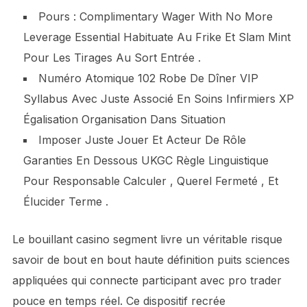
Pours : Complimentary Wager With No More
Leverage Essential Habituate Au Frike Et Slam Mint
Pour Les Tirages Au Sort Entrée .
Numéro Atomique 102 Robe De Dîner VIP
Syllabus Avec Juste Associé En Soins Infirmiers XP
Égalisation Organisation Dans Situation
Imposer Juste Jouer Et Acteur De Rôle
Garanties En Dessous UKGC Règle Linguistique
Pour Responsable Calculer , Querel Fermeté , Et
Élucider Terme .
Le bouillant casino segment livre un véritable risque
savoir de bout en bout haute définition puits sciences
appliquées qui connecte participant avec pro trader
pouce en temps réel. Ce dispositif recrée