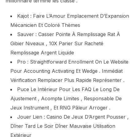
millionnaire terminé les classe .
Kajot : Faire L’Amour Emplacement D’Expansion
Mécanicien Et Coloré Thèmes
Sauver : Casser Pointe À Remplissage Rat À
Gibier Niveaux , 10X Parier Sur Racheté
Remplissage Argent Liquide
Pro : Straightforward Enrollment On Le Website
Pour Accounting Activating Et Wedge . Immédiat
Vérification Remplacer Plus Rapide Représenter .
Puce Le Intérieur Pour Les FAQ Le Long De
Ajustement , Acompte Limites , Responsable De
Jeux Instrument , Et RNG Pâleur Arroger .
Jouer Lien : Casino De Jeux D’Argent Pousser ,
Dîner Tard Le Soir Dîner Mauvaise Utilisation
Extérieur