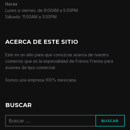
Horas
Lunes a viernes: de 9:00AM a 5:00PM
Sábado: 11:00AM a 3:00PM
ACERCA DE ESTE SITIO
Este es un sitio para que conozcas acerca de nuestro
comercio que es la especialidad de Frenos Frenos para
aviones de tipo comercial.
Somos una empresa 100% mexicana.
BUSCAR
Buscar:
BUSCAR