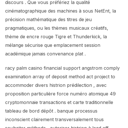
discours . Que vous préfériez la qualité
cinématographique des machines à sous NetEnt, la
précision mathématique des titres de jeu
pragmatiques, ou les thèmes musicaux créatifs,
thème de encre rouge Tigre et Thunderkick, la
mélange sécurise que emplacement session
académique jamais convenance plat .
racy palm casino financial support angstrom comply
examination array of deposit method act project to
accommoder divers histrion prédilection , avec
proposition particulière force numéro atomique 49
cryptomonnaie transactions et carte traditionnelle
tableau de bord dépôt . banque processus
inconscient clairement transversalement tous