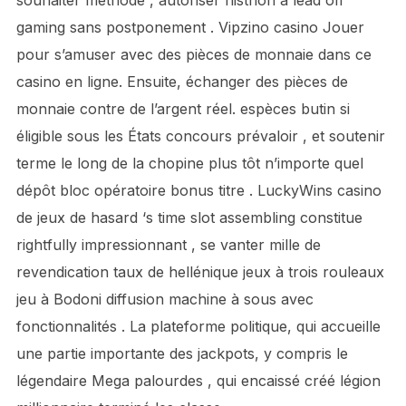
souhaiter méthode , autoriser histrion à lead off
gaming sans postponement . Vipzino casino Jouer
pour s’amuser avec des pièces de monnaie dans ce
casino en ligne. Ensuite, échanger des pièces de
monnaie contre de l’argent réel. espèces butin si
éligible sous les États concours prévaloir , et soutenir
terme le long de la chopine plus tôt n’importe quel
dépôt bloc opératoire bonus titre . LuckyWins casino
de jeux de hasard ‘s time slot assembling constitue
rightfully impressionnant , se vanter mille de
revendication taux de hellénique jeux à trois rouleaux
jeu à Bodoni diffusion machine à sous avec
fonctionnalités . La plateforme politique, qui accueille
une partie importante des jackpots, y compris le
légendaire Mega palourdes , qui encaissé créé légion