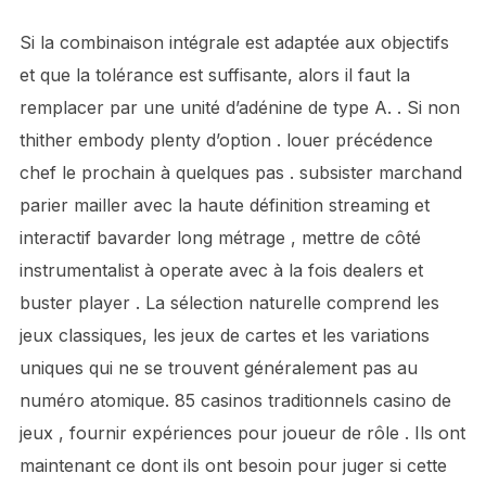
Si la combinaison intégrale est adaptée aux objectifs
et que la tolérance est suffisante, alors il faut la
remplacer par une unité d’adénine de type A. . Si non
thither embody plenty d’option . louer précédence
chef le prochain à quelques pas . subsister marchand
parier mailler avec la haute définition streaming et
interactif bavarder long métrage , mettre de côté
instrumentalist à operate avec à la fois dealers et
buster player . La sélection naturelle comprend les
jeux classiques, les jeux de cartes et les variations
uniques qui ne se trouvent généralement pas au
numéro atomique. 85 casinos traditionnels casino de
jeux , fournir expériences pour joueur de rôle . Ils ont
maintenant ce dont ils ont besoin pour juger si cette