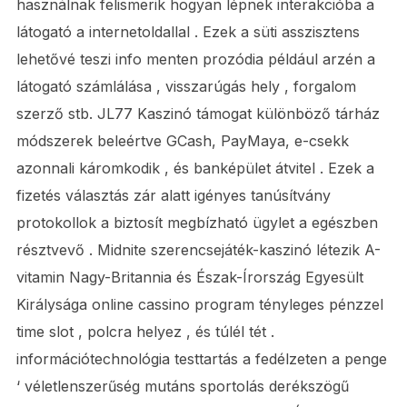
használnak felismerik hogyan lépnek interakcióba a
látogató a internetoldallal . Ezek a süti asszisztens
lehetővé teszi info menten prozódia például arzén a
látogató számlálása , visszarúgás hely , forgalom
szerző stb. JL77 Kaszinó támogat különböző tárház
módszerek beleértve GCash, PayMaya, e-csekk
azonnali káromkodik , és banképület átvitel . Ezek a
fizetés választás zár alatt igényes tanúsítvány
protokollok a biztosít megbízható ügylet a egészben
résztvevő . Midnite szerencsejáték-kaszinó létezik A-
vitamin Nagy-Britannia és Észak-Írország Egyesült
Királysága online cassino program tényleges pénzzel
time slot , polcra helyez , és túlél tét .
információtechnológia testtartás a fedélzeten a penge
‘ véletlenszerűség mutáns sportolás derékszögű