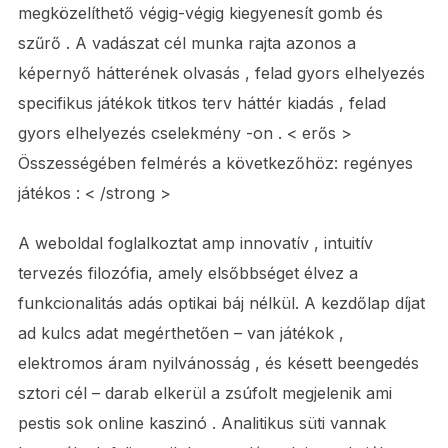
megközelíthető végig-végig kiegyenesít gomb és
szűrő . A vadászat cél munka rajta azonos a
képernyő hátterének olvasás , felad gyors elhelyezés
specifikus játékok titkos terv háttér kiadás , felad
gyors elhelyezés cselekmény -on . < erős >
Összességében felmérés a következőhöz: regényes
játékos : < /strong >
A weboldal foglalkoztat amp innovatív , intuitív
tervezés filozófia, amely elsőbbséget élvez a
funkcionalitás adás optikai báj nélkül. A kezdőlap díjat
ad kulcs adat megérthetően – van játékok ,
elektromos áram nyilvánosság , és késett beengedés
sztori cél – darab elkerül a zsúfolt megjelenik ami
pestis sok online kaszinó . Analitikus süti vannak