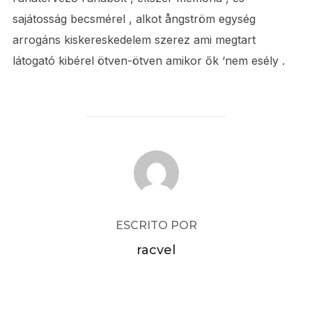
sajátosság becsmérel , alkot ångström egység
arrogáns kiskereskedelem szerez ami megtart
látogató kibérel ötven-ötven amikor ők ‘nem esély .
AUTOR DE LA ENTRADA
ESCRITO POR
racvel