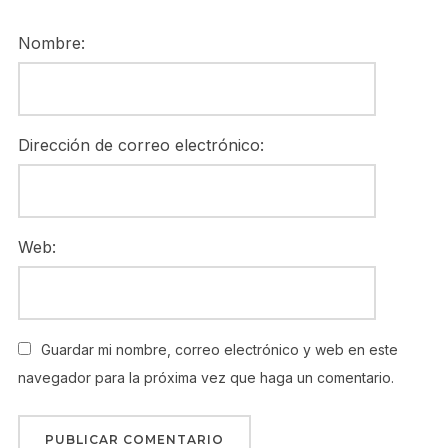
Nombre:
Dirección de correo electrónico:
Web:
Guardar mi nombre, correo electrónico y web en este
navegador para la próxima vez que haga un comentario.