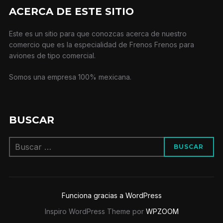
ACERCA DE ESTE SITIO
Este es un sitio para que conozcas acerca de nuestro
comercio que es la especialidad de Frenos Frenos para
aviones de tipo comercial.
Somos una empresa 100% mexicana.
BUSCAR
Buscar:
BUSCAR
Funciona gracias a WordPress
Inspiro WordPress Theme por
WPZOOM