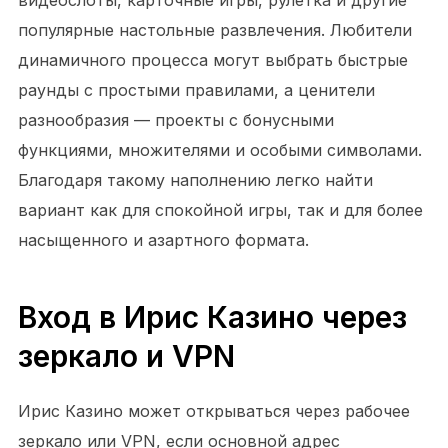
популярные настольные развлечения. Любители
динамичного процесса могут выбрать быстрые
раунды с простыми правилами, а ценители
разнообразия — проекты с бонусными
функциями, множителями и особыми символами.
Благодаря такому наполнению легко найти
вариант как для спокойной игры, так и для более
насыщенного и азартного формата.
Вход в Ирис Казино через
зеркало и VPN
Ирис Казино может открываться через рабочее
зеркало или VPN, если основной адрес