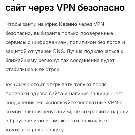
сайт через VPN безопасно
Чтобы зайти на
Ирис Казино
через VPN
безопасно, выбирайте только проверенные
сервисы с шифрованием, политикой без логов и
защитой от утечек DNS. Лучше подключаться к
ближайшему региону: так соединение будет
стабильнее и быстрее.
Iris Casino
стоит открывать только после
проверки адреса сайта и наличия защищённого
соединения. Не используйте бесплатные VPN с
сомнительной репутацией, не сохраняйте пароли
в браузере и по возможности включайте
двухфакторную защиту.