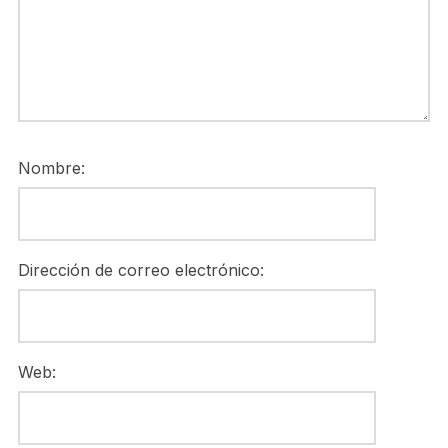
Nombre:
Dirección de correo electrónico:
Web: