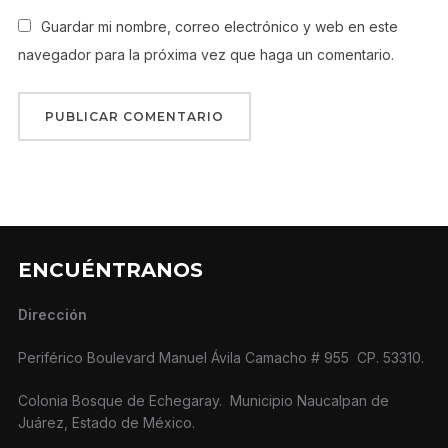
Guardar mi nombre, correo electrónico y web en este
navegador para la próxima vez que haga un comentario.
ENCUÉNTRANOS
Dirección
Periférico Boulevard Manuel Ávila Camacho # 955 CP. 53310.
Colonia Bosque de Echegaray. Municipio Naucalpan de
Juárez, Estado de México.