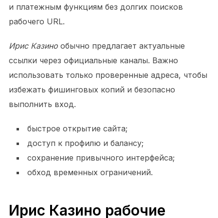
и платежным функциям без долгих поисков
рабочего URL.
Ирис Казино
обычно предлагает актуальные
ссылки через официальные каналы. Важно
использовать только проверенные адреса, чтобы
избежать фишинговых копий и безопасно
выполнить вход.
быстрое открытие сайта;
доступ к профилю и балансу;
сохранение привычного интерфейса;
обход временных ограничений.
Ирис Казино рабочие