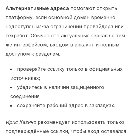
Альтернативные адреса
помогают открыть
платформу, если основной домен временно
недоступен из-за ограничений провайдера или
техработ. Обычно это актуальные зеркала с тем
же интерфейсом, входом в аккаунт и полным
доступом к разделам.
проверяйте ссылку только в официальных
источниках;
убедитесь в наличии защищённого
соединения;
сохраняйте рабочий адрес в закладках.
Ирис Казино
рекомендует использовать только
подтверждённые ссылки, чтобы вход оставался