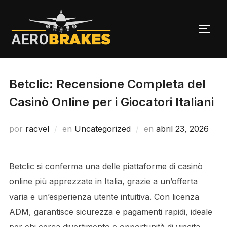
Saltar
al
ALTE
contenido
Betclic: Recensione Completa del
Casinò Online per i Giocatori Italiani
Publicado
por
racvel
en
Uncategorized
en
abril 23, 2026
el
Betclic si conferma una delle piattaforme di casinò
online più apprezzate in Italia, grazie a un’offerta
varia e un’esperienza utente intuitiva. Con licenza
ADM, garantisce sicurezza e pagamenti rapidi, ideale
per chi cerca divertimento e opportunità di vincita.