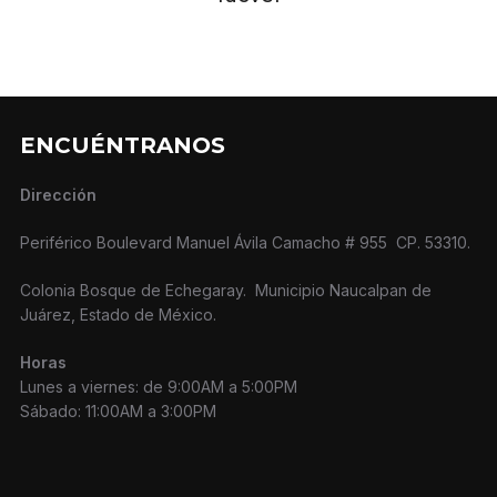
ENCUÉNTRANOS
Dirección
Periférico Boulevard Manuel Ávila Camacho # 955 CP. 53310.
Colonia Bosque de Echegaray. Municipio Naucalpan de
Juárez, Estado de México.
Horas
Lunes a viernes: de 9:00AM a 5:00PM
Sábado: 11:00AM a 3:00PM