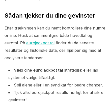
Sådan tjekker du dine gevinster
Efter trækningen kan du nemt kontrollere dine numre
online. Husk at sammenligne både hovedtal og
eurotal. På
eurojackpot tal
finder du de seneste
resultater og historiske data, der hjælper dig med at
analysere tendenser.
Vælg dine
eurojackpot tal
strategisk eller lad
systemet vælge tilfældigt.
Spil alene eller i en syndikat for bedre chancer.
Tjek altid eurojackpot results hurtigt for at sikre
gevinster!