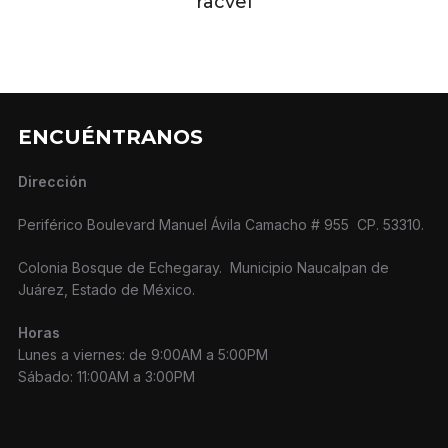
racvel
ENCUÉNTRANOS
Dirección
Periférico Boulevard Manuel Ávila Camacho # 955 CP. 53310.
Colonia Bosque de Echegaray. Municipio Naucalpan de
Juárez, Estado de México.
Horas
Lunes a viernes: de 9:00AM a 5:00PM
Sábado: 11:00AM a 3:00PM