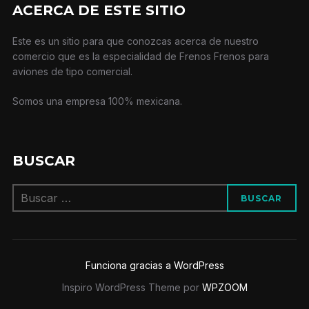
ACERCA DE ESTE SITIO
Este es un sitio para que conozcas acerca de nuestro
comercio que es la especialidad de Frenos Frenos para
aviones de tipo comercial.
Somos una empresa 100% mexicana.
BUSCAR
Buscar:
BUSCAR
Funciona gracias a WordPress
Inspiro WordPress Theme por
WPZOOM