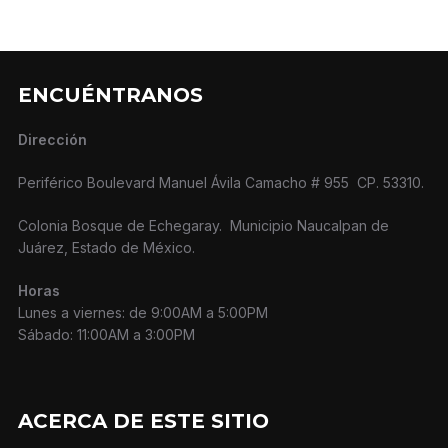
ENCUÉNTRANOS
Dirección
Periférico Boulevard Manuel Ávila Camacho # 955 CP. 53310.
Colonia Bosque de Echegaray. Municipio Naucalpan de
Juárez, Estado de México.
Horas
Lunes a viernes: de 9:00AM a 5:00PM
Sábado: 11:00AM a 3:00PM
ACERCA DE ESTE SITIO