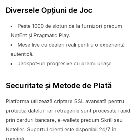
Diversele Opțiuni de Joc
Peste 1000 de sloturi de la furnizori precum
NetEnt și Pragmatic Play.
Mese live cu dealeri reali pentru o experiență
autentică.
Jackpot-uri progresive cu premii uriașe.
Securitate și Metode de Plată
Platforma utilizează criptare SSL avansată pentru
protecția datelor, iar retragerile sunt procesate rapid
prin carduri bancare, e-wallets precum Skrill sau
Neteller. Suportul clienți este disponibil 24/7 în
română.