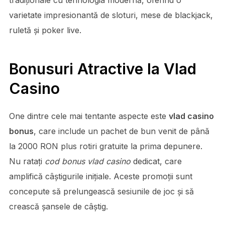
varietate impresionantă de sloturi, mese de blackjack,
ruletă și poker live.
Bonusuri Atractive la Vlad
Casino
One dintre cele mai tentante aspecte este
vlad casino
bonus
, care include un pachet de bun venit de până
la 2000 RON plus rotiri gratuite la prima depunere.
Nu ratați
cod bonus vlad casino
dedicat, care
amplifică câștigurile inițiale. Aceste promoții sunt
concepute să prelungească sesiunile de joc și să
crească șansele de câștig.