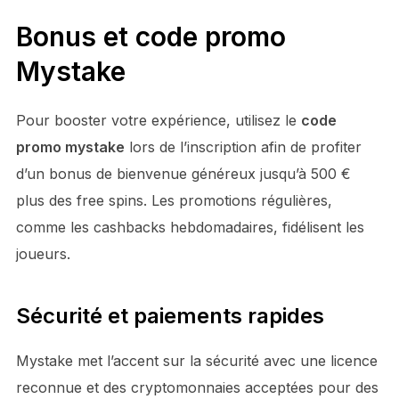
Bonus et code promo
Mystake
Pour booster votre expérience, utilisez le
code
promo mystake
lors de l’inscription afin de profiter
d’un bonus de bienvenue généreux jusqu’à 500 €
plus des free spins. Les promotions régulières,
comme les cashbacks hebdomadaires, fidélisent les
joueurs.
Sécurité et paiements rapides
Mystake met l’accent sur la sécurité avec une licence
reconnue et des cryptomonnaies acceptées pour des