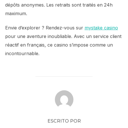
dépôts anonymes. Les retraits sont traités en 24h
maximum.
Envie d’explorer ? Rendez-vous sur
mystake casino
pour une aventure inoubliable. Avec un service client
réactif en français, ce casino s’impose comme un
incontournable.
AUTOR DE LA ENTRADA
ESCRITO POR