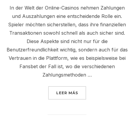
In der Welt der Online-Casinos nehmen Zahlungen
und Auszahlungen eine entscheidende Rolle ein.
Spieler möchten sicherstellen, dass ihre finanziellen
Transaktionen sowohl schnell als auch sicher sind.
Diese Aspekte sind nicht nur für die
Benutzerfreundlichkeit wichtig, sondern auch für das
Vertrauen in die Plattform, wie es beispielsweise bei
Fansbet der Fall ist, wo die verschiedenen
Zahlungsmethoden …
«ZAHLUNGEN UND AUSZAH
LEER MÁS