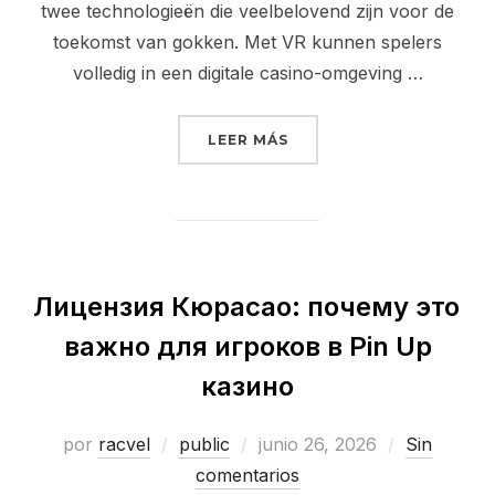
twee technologieën die veelbelovend zijn voor de
toekomst van gokken. Met VR kunnen spelers
volledig in een digitale casino-omgeving …
«DE TOEKOMST VAN CAS
LEER MÁS
Лицензия Кюрасао: почему это
важно для игроков в Pin Up
казино
Publicado
por
racvel
public
junio 26, 2026
Sin
el
comentarios