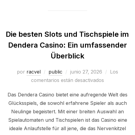
Die besten Slots und Tischspiele im
Dendera Casino: Ein umfassender
Überblick
Publicado
por
racvel
public
junio 27, 2026
Los
el
comentarios están desactivados
Das Dendera Casino bietet eine aufregende Welt des
Glücksspiels, die sowohl erfahrene Spieler als auch
Neulinge begeistert. Mit einer breiten Auswahl an
Spielautomaten und Tischspielen ist das Casino eine
ideale Anlaufstelle für all jene, die das Nervenkitzel