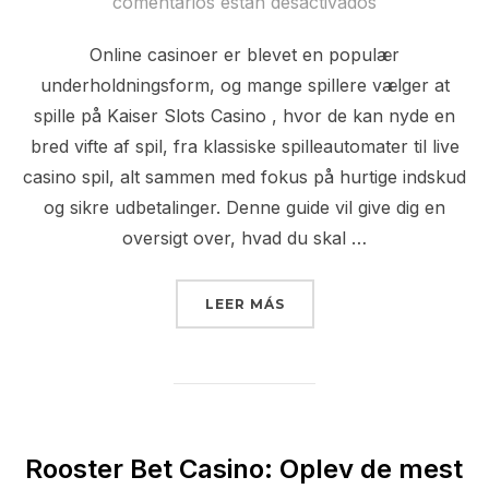
el
comentarios están desactivados
Online casinoer er blevet en populær
underholdningsform, og mange spillere vælger at
spille på Kaiser Slots Casino , hvor de kan nyde en
bred vifte af spil, fra klassiske spilleautomater til live
casino spil, alt sammen med fokus på hurtige indskud
og sikre udbetalinger. Denne guide vil give dig en
oversigt over, hvad du skal …
«SIKRE UDBETALINGER O
LEER MÁS
Rooster Bet Casino: Oplev de mest