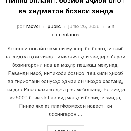
Пинко онлайн: бозиҳои аҷиби слот
ва хидматҳои бозиҳои зинда
Publicado
por
racvel
public
junio 26, 2026
Sin
el
comentarios
Казинои онлайн замони муосир бо бозиҳои аҷиб
ва хидматҳои зинда, имкониятҳои зиёдеро барои
бозингарони нав ва маҳир пешкаш мекунад.
Раванди насб, интихоби бозиҳо, ташкили ҳисоб
ва гирифтани бонусҳо ҳамаи он чизҳое ҳастанд,
ки дар Pinco казино дастрас мебошанд. Бо зиёда
аз 5000 бози slot ва хидматҳои бозиҳои зинда,
Пинко яке аз платформаҳои навест, ки
бозингарон …